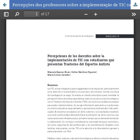
Percepções dos professores sobre a implementação de TIC com alunos com Transtorno do Espectro Autista