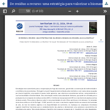
De resíduo a recurso: uma estratégia para valorizar a biomassa da invasora acacia longifolia