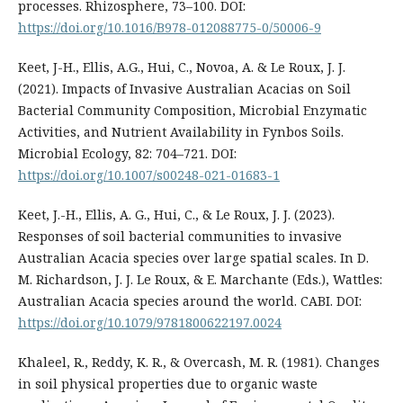
processes. Rhizosphere, 73–100. DOI:
https://doi.org/10.1016/B978-012088775-0/50006-9
Keet, J-H., Ellis, A.G., Hui, C., Novoa, A. & Le Roux, J. J.
(2021). Impacts of Invasive Australian Acacias on Soil
Bacterial Community Composition, Microbial Enzymatic
Activities, and Nutrient Availability in Fynbos Soils.
Microbial Ecology, 82: 704–721. DOI:
https://doi.org/10.1007/s00248-021-01683-1
Keet, J.-H., Ellis, A. G., Hui, C., & Le Roux, J. J. (2023).
Responses of soil bacterial communities to invasive
Australian Acacia species over large spatial scales. In D.
M. Richardson, J. J. Le Roux, & E. Marchante (Eds.), Wattles:
Australian Acacia species around the world. CABI. DOI:
https://doi.org/10.1079/9781800622197.0024
Khaleel, R., Reddy, K. R., & Overcash, M. R. (1981). Changes
in soil physical properties due to organic waste