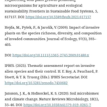
microorganisms for agriculture and ecological
sustainability. Frontiers in Sustainable Food Systems, 5,
617157. DOI:
https://doi.org/10.3389/fsufs.2021.617157
Hejda, M., Pyšek, P., & Jarošík, V. (2009). Impact of invasive
plants on the species richness, diversity, and composition
of invaded communities. Journal of Ecology, 97(3), 393–
403.
DOI:
https://doi.org/10.1111/j.1365-2745.2009.01480.x
IPBES. (2023). Thematic assessment report on invasive
alien species and their control. H. E. Roy, A. Pauchard, P.
Stoett, & T. R. Truong (Eds.). IPBES Secretariat. DOI:
https://doi.org/10.5281/zenodo.7430682
Jansson, J. K., & Hofmockel, K. S. (2020). Soil microbiomes
and climate change. Nature Reviews Microbiology, 18(1),
35–46. DOI:
https://doi.org/10.1038/s41579-019-0265-7