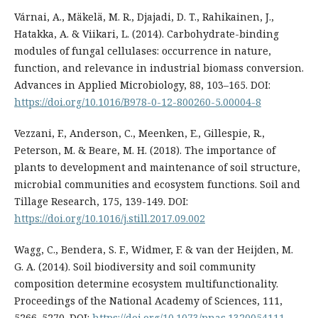
Várnai, A., Mäkelä, M. R., Djajadi, D. T., Rahikainen, J.,
Hatakka, A. & Viikari, L. (2014). Carbohydrate-binding
modules of fungal cellulases: occurrence in nature,
function, and relevance in industrial biomass conversion.
Advances in Applied Microbiology, 88, 103–165. DOI:
https://doi.org/10.1016/B978-0-12-800260-5.00004-8
Vezzani, F., Anderson, C., Meenken, E., Gillespie, R.,
Peterson, M. & Beare, M. H. (2018). The importance of
plants to development and maintenance of soil structure,
microbial communities and ecosystem functions. Soil and
Tillage Research, 175, 139-149. DOI:
https://doi.org/10.1016/j.still.2017.09.002
Wagg, C., Bendera, S. F., Widmer, F. & van der Heijden, M.
G. A. (2014). Soil biodiversity and soil community
composition determine ecosystem multifunctionality.
Proceedings of the National Academy of Sciences, 111,
5266–5270. DOI:
https://doi.org/10.1073/pnas.1320054111