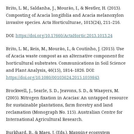
Brito, L. M., Saldanha, J., Mourão, I., & Nestler, H. (2013).
Composting of Acacia longifolia and Acacia melanoxylon
invasive species. Acta Horticulturae, 1013(24), 211–216.
DOI:
https://doi.org/10.17660/ActaHortic.2013.1013.24
Brito, L. M., Reis, M., Mourão, I., & Coutinho, J. (2015). Use
of Acacia waste compost as an alternative component for
horticultural substrates. Communications in Soil Science
and Plant Analysis, 46(15), 1814–1826. DOI:
https://doi.org/10.1080/00103624.2015.1059843
Brockwell, J., Searle, S. D., Jeavons, S. D., & Waayers, M.
(2005). Nitrogen fixation in Acacias: An untapped resource
for sustainable plantations, farm forestry and land
reclamation (Monograph No. 115). Australian Centre for
International Agricultural Research.
Burkhard, B., & Maes, J. (Eds.). Mapping ecosystem