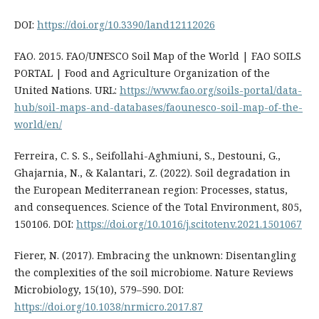
DOI:
https://doi.org/10.3390/land12112026
FAO. 2015. FAO/UNESCO Soil Map of the World | FAO SOILS
PORTAL | Food and Agriculture Organization of the
United Nations. URL:
https://www.fao.org/soils-portal/data-
hub/soil-maps-and-databases/faounesco-soil-map-of-the-
world/en/
Ferreira, C. S. S., Seifollahi-Aghmiuni, S., Destouni, G.,
Ghajarnia, N., & Kalantari, Z. (2022). Soil degradation in
the European Mediterranean region: Processes, status,
and consequences. Science of the Total Environment, 805,
150106. DOI:
https://doi.org/10.1016/j.scitotenv.2021.1501067
Fierer, N. (2017). Embracing the unknown: Disentangling
the complexities of the soil microbiome. Nature Reviews
Microbiology, 15(10), 579–590. DOI:
https://doi.org/10.1038/nrmicro.2017.87