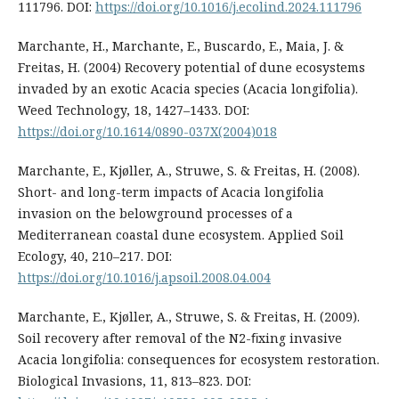
111796. DOI:
https://doi.org/10.1016/j.ecolind.2024.111796
Marchante, H., Marchante, E., Buscardo, E., Maia, J. &
Freitas, H. (2004) Recovery potential of dune ecosystems
invaded by an exotic Acacia species (Acacia longifolia).
Weed Technology, 18, 1427–1433. DOI:
https://doi.org/10.1614/0890-037X(2004)018
Marchante, E., Kjøller, A., Struwe, S. & Freitas, H. (2008).
Short- and long-term impacts of Acacia longifolia
invasion on the belowground processes of a
Mediterranean coastal dune ecosystem. Applied Soil
Ecology, 40, 210–217. DOI:
https://doi.org/10.1016/j.apsoil.2008.04.004
Marchante, E., Kjøller, A., Struwe, S. & Freitas, H. (2009).
Soil recovery after removal of the N2-ﬁxing invasive
Acacia longifolia: consequences for ecosystem restoration.
Biological Invasions, 11, 813–823. DOI: