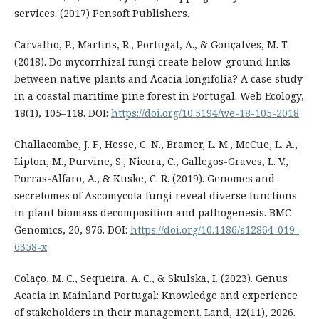
services. (2017) Pensoft Publishers.
Carvalho, P., Martins, R., Portugal, A., & Gonçalves, M. T.
(2018). Do mycorrhizal fungi create below-ground links
between native plants and Acacia longifolia? A case study
in a coastal maritime pine forest in Portugal. Web Ecology,
18(1), 105–118. DOI:
https://doi.org/10.5194/we-18-105-2018
Challacombe, J. F., Hesse, C. N., Bramer, L. M., McCue, L. A.,
Lipton, M., Purvine, S., Nicora, C., Gallegos-Graves, L. V.,
Porras-Alfaro, A., & Kuske, C. R. (2019). Genomes and
secretomes of Ascomycota fungi reveal diverse functions
in plant biomass decomposition and pathogenesis. BMC
Genomics, 20, 976. DOI:
https://doi.org/10.1186/s12864-019-
6358-x
Colaço, M. C., Sequeira, A. C., & Skulska, I. (2023). Genus
Acacia in Mainland Portugal: Knowledge and experience
of stakeholders in their management. Land, 12(11), 2026.