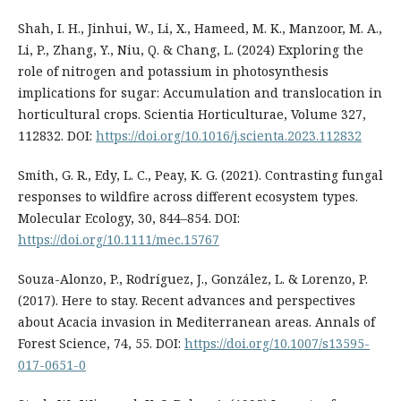
Shah, I. H., Jinhui, W., Li, X., Hameed, M. K., Manzoor, M. A.,
Li, P., Zhang, Y., Niu, Q. & Chang, L. (2024) Exploring the
role of nitrogen and potassium in photosynthesis
implications for sugar: Accumulation and translocation in
horticultural crops. Scientia Horticulturae, Volume 327,
112832. DOI:
https://doi.org/10.1016/j.scienta.2023.112832
Smith, G. R., Edy, L. C., Peay, K. G. (2021). Contrasting fungal
responses to wildfire across different ecosystem types.
Molecular Ecology, 30, 844–854. DOI:
https://doi.org/10.1111/mec.15767
Souza-Alonzo, P., Rodríguez, J., González, L. & Lorenzo, P.
(2017). Here to stay. Recent advances and perspectives
about Acacia invasion in Mediterranean areas. Annals of
Forest Science, 74, 55. DOI:
https://doi.org/10.1007/s13595-
017-0651-0