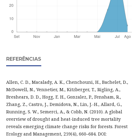
REFERÊNCIAS
Allen, C. D., Macalady, A. K., Chenchouni, H., Bachelet, D.,
McDowell, N., Vennetier, M., Kitzberger, T., Rigling, A.,
Breshears, D. D., Hogg, E. H., Gonzalez, P., Fensham, R.,
Zhang, Z., Castro, J., Demidova, N., Lin, J.-H., Allard, G.,
Running, S. W., Semerci, A., & Cobb, N. (2010). A global
overview of drought and heat-induced tree mortality
reveals emerging climate change risks for forests. Forest
Ecology and Management, 259(4), 660–684. DOI: