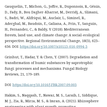
Gauquelin, T., Michon, G., Joffre, R., Duponnois, R., Génin,
D., Fady, B., Bou Dagher-Kharrat, M., Derridj, A., Slimani,
S., Badri, W., Alifriqui, M., Auclair, L., Siminel, R.,
Aderghal, M., Baudoin, E., Galiana, A., Prin, Y., Sanguin,
H., Fernandez, C., & Baldy, V. (2018). Mediterranean
forests, land use, and climate change: A social-ecological
perspective. Regional Environmental Change, 18(3), 623–
636. DOI:
https://doi.org/10.1007/s10113-016-0994-3
Grinhut, T., Hadar, Y. & Chen, Y. (2007). Degradation and
transformation of humic substances by saprotrophic
fungi: processes and mechanisms. Fungal Biology
Reviews, 21, 179–189.
DOI:
https://doi.org/10.1016/J.FBR.2007.09.003
Hakim, S., Naqqash, T., Nawaz, M. S., Laraib, I., Siddique,
M. J., Zia, R., Mirza, M. S., & Imran, A. (2021). Rhizosphere
engineering with plant growth-promoting