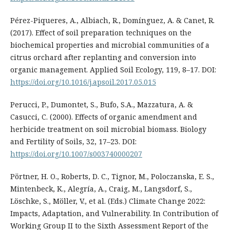
Pérez-Piqueres, A., Albiach, R., Domínguez, A. & Canet, R.
(2017). Effect of soil preparation techniques on the
biochemical properties and microbial communities of a
citrus orchard after replanting and conversion into
organic management. Applied Soil Ecology, 119, 8–17. DOI:
https://doi.org/10.1016/j.apsoil.2017.05.015
Perucci, P., Dumontet, S., Bufo, S.A., Mazzatura, A. &
Casucci, C. (2000). Effects of organic amendment and
herbicide treatment on soil microbial biomass. Biology
and Fertility of Soils, 32, 17–23. DOI:
https://doi.org/10.1007/s003740000207
Pörtner, H. O., Roberts, D. C., Tignor, M., Poloczanska, E. S.,
Mintenbeck, K., Alegría, A., Craig, M., Langsdorf, S.,
Löschke, S., Möller, V., et al. (Eds.) Climate Change 2022:
Impacts, Adaptation, and Vulnerability. In Contribution of
Working Group II to the Sixth Assessment Report of the