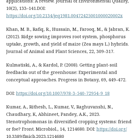
applications: A review. Journal of Environmental Quality,
10(2), 133–141.DOI:
https://doi.org/10.2134/jeq1981.00472425001000020002x
Khan, M. B., Rafiq, R., Hussain, M., Farooq, M., & Jabran, K.
(2012). Ridge sowing improves root system, phosphorus
uptake, growth, and yield of maize (Zea mays L.) hybrids.
Journal of Animal and Plant Sciences, 22, 309–317.
Kulmatiski, A., & Kardol, P. (2008). Getting plant-soil
feedbacks out of the greenhouse: Experimental and
conceptual approaches. Progress in Botany, 69, 449–472.
DOI:
https://doi.org/10.1007/978-3-540-72954-9_18
Kumar, A., Rithesh, L., Kumar, V., Raghuvanshi, N.,
Chaudhary, K, Abhineet, Pandey, A.K., 2023.
Stenotrophomonas in diversified cropping systems: friend
or foe? Front. Microbiol., 14, 1214680. DOI:
https://doi.org/
10.3389/fmicb.2023.1214680