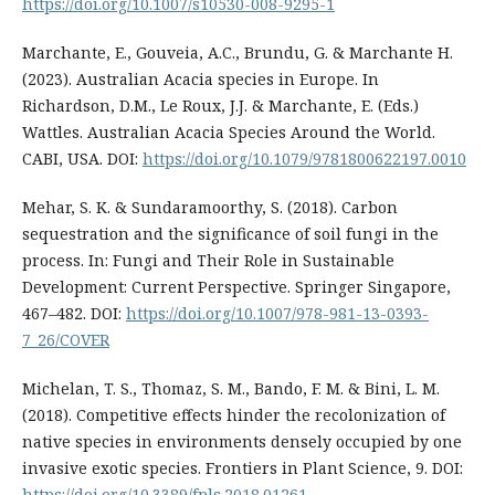
https://doi.org/10.1007/s10530-008-9295-1
Marchante, E., Gouveia, A.C., Brundu, G. & Marchante H.
(2023). Australian Acacia species in Europe. In
Richardson, D.M., Le Roux, J.J. & Marchante, E. (Eds.)
Wattles. Australian Acacia Species Around the World.
CABI, USA. DOI:
https://doi.org/10.1079/9781800622197.0010
Mehar, S. K. & Sundaramoorthy, S. (2018). Carbon
sequestration and the significance of soil fungi in the
process. In: Fungi and Their Role in Sustainable
Development: Current Perspective. Springer Singapore,
467–482. DOI:
https://doi.org/10.1007/978-981-13-0393-
7_26/COVER
Michelan, T. S., Thomaz, S. M., Bando, F. M. & Bini, L. M.
(2018). Competitive effects hinder the recolonization of
native species in environments densely occupied by one
invasive exotic species. Frontiers in Plant Science, 9. DOI:
https://doi.org/10.3389/fpls.2018.01261