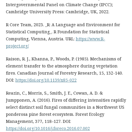
Intergovernmental Panel on Climate Change (IPCC);
Cambridge University Press: Cambridge, UK, 2022.
R Core Team, 2023. _R: A Language and Environment for
Statistical Computing_. R Foundation for Statistical
Computing, Vienna, Austria. URL:
https://www.R-
project.org/
Raison, R. J., Khanna, P., Woods, P. (1985). Mechanisms of
element transfer to the atmosphere during vegetation
fires. Canadian Journal of Forestry Research, 15, 132-140.
DOI:
https://doi.org/10.1139/x85-022
Reazin, C., Morris, S., Smith, J. E., Cowan, A. D. &
Jumpponen, A. (2016). Fires of differing intensities rapidly
select distinct soil fungal communities in a Northwest US
ponderosa pine forest ecosystem. Forest Ecology
Management, 377, 118–127. DOI:
https://doi.org/10.1016/j.foreco.2016.07.002