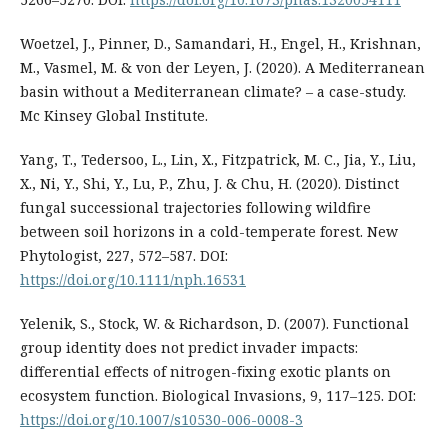
Woetzel, J., Pinner, D., Samandari, H., Engel, H., Krishnan,
M., Vasmel, M. & von der Leyen, J. (2020). A Mediterranean
basin without a Mediterranean climate? – a case-study.
Mc Kinsey Global Institute.
Yang, T., Tedersoo, L., Lin, X., Fitzpatrick, M. C., Jia, Y., Liu,
X., Ni, Y., Shi, Y., Lu, P., Zhu, J. & Chu, H. (2020). Distinct
fungal successional trajectories following wildfire
between soil horizons in a cold-temperate forest. New
Phytologist, 227, 572–587. DOI:
https://doi.org/10.1111/nph.16531
Yelenik, S., Stock, W. & Richardson, D. (2007). Functional
group identity does not predict invader impacts:
differential effects of nitrogen-ﬁxing exotic plants on
ecosystem function. Biological Invasions, 9, 117–125. DOI:
https://doi.org/10.1007/s10530-006-0008-3