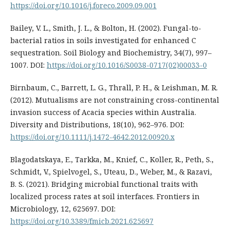
https://doi.org/10.1016/j.foreco.2009.09.001
Bailey, V. L., Smith, J. L., & Bolton, H. (2002). Fungal-to-
bacterial ratios in soils investigated for enhanced C
sequestration. Soil Biology and Biochemistry, 34(7), 997–
1007. DOI:
https://doi.org/10.1016/S0038-0717(02)00033-0
Birnbaum, C., Barrett, L. G., Thrall, P. H., & Leishman, M. R.
(2012). Mutualisms are not constraining cross-continental
invasion success of Acacia species within Australia.
Diversity and Distributions, 18(10), 962–976. DOI:
https://doi.org/10.1111/j.1472-4642.2012.00920.x
Blagodatskaya, E., Tarkka, M., Knief, C., Koller, R., Peth, S.,
Schmidt, V., Spielvogel, S., Uteau, D., Weber, M., & Razavi,
B. S. (2021). Bridging microbial functional traits with
localized process rates at soil interfaces. Frontiers in
Microbiology, 12, 625697. DOI:
https://doi.org/10.3389/fmicb.2021.625697