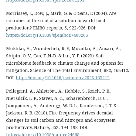
Morrissey, J., Dow, J., Mark, G. & O’Gara, F. (2004). Are
microbes at the root of a solution to world food
production? EMBO reports, 5, 922-926. DOI:
https://doi.org/10.1038/sj.embor.7400263
Mukhtar, H., Wunderlich, R. F., Muzaffar, A., Ansari, A.,
Shipin, O. V., Cao, T. N-D. & Lin, Y. P. (2023). Soil
microbiome feedback to climate change and options for
mitigation. Science of The Total Environment, 882, 163412.
DOI:
https://doi.org/10.1016/j.scitotenv.2023.163412
Pellegrini, A., Ahlström, A., Hobbie, S., Reich, P. B.,
Nieradzik, L. P., Staver, A. C., Scharenbroch, B. C.,
Jumpponen, A., Anderegg, W. R. L., Randerson, J. T. &
Jackson, R. B. (2018). Fire frequency drives decadal
changes in soil carbon and nitrogen and ecosystem
productivity. Nature, 553, 194–198. DOI:
https://doi.org/10.1038/nature24668