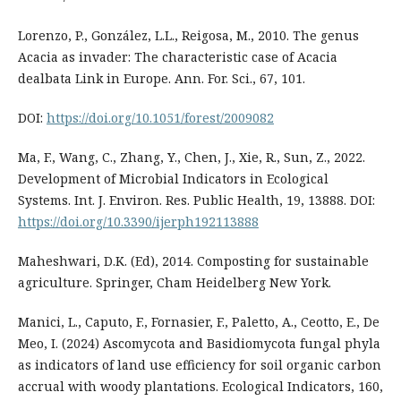
Lorenzo, P., González, L.L., Reigosa, M., 2010. The genus
Acacia as invader: The characteristic case of Acacia
dealbata Link in Europe. Ann. For. Sci., 67, 101.
DOI:
https://doi.org/10.1051/forest/2009082
Ma, F., Wang, C., Zhang, Y., Chen, J., Xie, R., Sun, Z., 2022.
Development of Microbial Indicators in Ecological
Systems. Int. J. Environ. Res. Public Health, 19, 13888. DOI:
https://doi.org/10.3390/ijerph192113888
Maheshwari, D.K. (Ed), 2014. Composting for sustainable
agriculture. Springer, Cham Heidelberg New York.
Manici, L., Caputo, F., Fornasier, F., Paletto, A., Ceotto, E., De
Meo, I. (2024) Ascomycota and Basidiomycota fungal phyla
as indicators of land use efficiency for soil organic carbon
accrual with woody plantations. Ecological Indicators, 160,