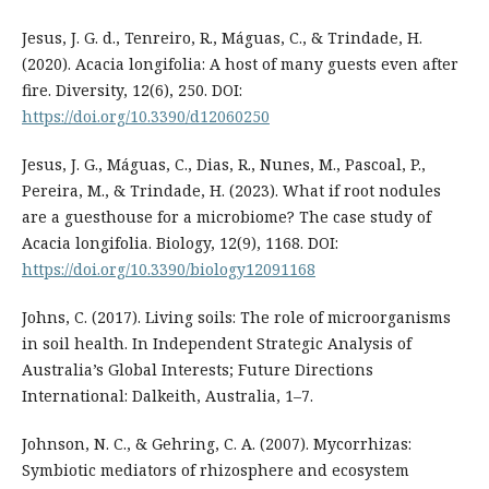
Jesus, J. G. d., Tenreiro, R., Máguas, C., & Trindade, H.
(2020). Acacia longifolia: A host of many guests even after
fire. Diversity, 12(6), 250. DOI:
https://doi.org/10.3390/d12060250
Jesus, J. G., Máguas, C., Dias, R., Nunes, M., Pascoal, P.,
Pereira, M., & Trindade, H. (2023). What if root nodules
are a guesthouse for a microbiome? The case study of
Acacia longifolia. Biology, 12(9), 1168. DOI:
https://doi.org/10.3390/biology12091168
Johns, C. (2017). Living soils: The role of microorganisms
in soil health. In Independent Strategic Analysis of
Australia’s Global Interests; Future Directions
International: Dalkeith, Australia, 1–7.
Johnson, N. C., & Gehring, C. A. (2007). Mycorrhizas:
Symbiotic mediators of rhizosphere and ecosystem