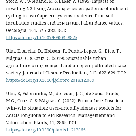
Stock, W., Wienand, K. & Baker, A. (1995) Impacts of
invading N2-ﬁxing Acacia species on patterns of nutrient
cycling in two Cape ecosystems: evidence from soil
incubation studies and 15N natural abundance values.
Oecologia, 101, 375–382. DOI:
https://doi.org/10.1007/BF00328825
Ulm, F., Avelar, D., Hobson, P., Penha-Lopes, G., Dias, T.,
Máguas, C. & Cruz, C. (2019). Sustainable urban
agriculture using compost and an open-pollinated maize
variety. Journal of Cleaner Production, 212, 622-629. DOI:
https://doi.org/10.1016/j.jclepro.2018.12.069
Ulm, F., Estorninho, M., de Jesus, J. G., de Sousa Prado,
M.G., Cruz, C. & Máguas, C. (2022). From a Lose–Lose to a
Win–Win Situation: User-Friendly Biomass Models for
Acacia longifolia to Aid Research, Management and
Valorisation. Plants, 11, 2865. DOI:
https://doi.org/10.3390/plants11212865