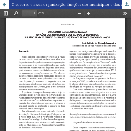
O socorro e a sua organização: funções dos municípios e dos corpos de bombeiros. Subsídios para o estudo da sua evolução nos últimos cinquenta anos