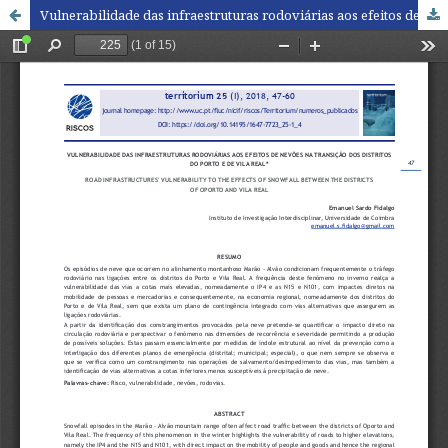
Vulnerabilidade das infraestruturas rodoviárias aos efeitos de nevões na transição dos distritos do Porto e de Vila Real