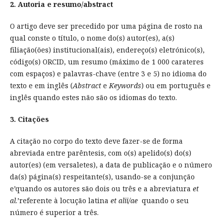
2. Autoria e resumo/abstract
O artigo deve ser precedido por uma página de rosto na
qual conste o título, o nome do(s) autor(es), a(s)
filiação(ões) institucional(ais), endereço(s) eletrónico(s),
código(s) ORCID, um resumo (máximo de 1 000 carateres
com espaços) e palavras-chave (entre 3 e 5) no idioma do
texto e em inglês (
Abstract
e
Keywords
) ou em português e
inglês quando estes não são os idiomas do texto.
3. Citações
A citação no corpo do texto deve fazer-se de forma
abreviada entre parêntesis, com o(s) apelido(s) do(s)
autor(es) (em versaletes), a data de publicação e o número
da(s) página(s) respeitante(s), usando-se a conjunção
e’quando os autores são dois ou três e a abreviatura
et
al
.’referente à locução latina
et alii/ae
quando o seu
número é superior a três.