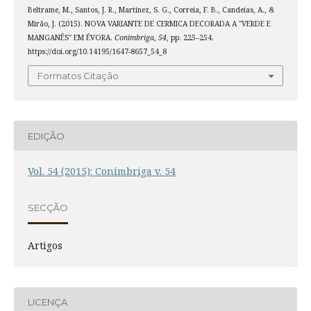
Beltrame, M., Santos, J. R., Martínez, S. G., Correia, F. B., Candeias, A., &
Mirão, J. (2015). NOVA VARIANTE DE CERMICA DECORADA A "VERDE E
MANGANÊS" EM ÉVORA.
Conimbriga
,
54
, pp. 225–254.
https://doi.org/10.14195/1647-8657_54_8
Formatos Citação
EDIÇÃO
Vol. 54 (2015): Conímbriga v. 54
SECÇÃO
Artigos
LICENÇA