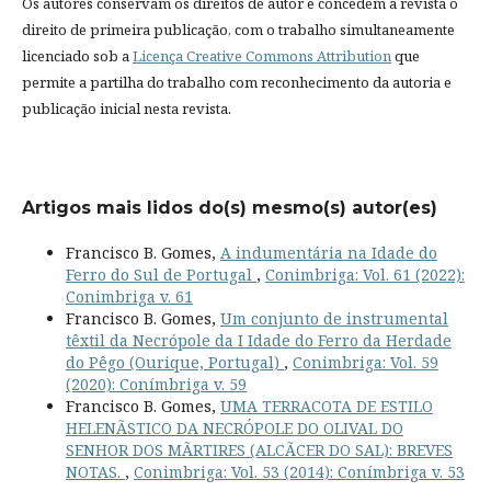
Os autores conservam os direitos de autor e concedem à revista o
direito de primeira publicação, com o trabalho simultaneamente
licenciado sob a
Licença Creative Commons Attribution
que
permite a partilha do trabalho com reconhecimento da autoria e
publicação inicial nesta revista.
Artigos mais lidos do(s) mesmo(s) autor(es)
Francisco B. Gomes,
A indumentária na Idade do
Ferro do Sul de Portugal
,
Conimbriga: Vol. 61 (2022):
Conimbriga v. 61
Francisco B. Gomes,
Um conjunto de instrumental
têxtil da Necrópole da I Idade do Ferro da Herdade
do Pêgo (Ourique, Portugal)
,
Conimbriga: Vol. 59
(2020): Conímbriga v. 59
Francisco B. Gomes,
UMA TERRACOTA DE ESTILO
HELENÃSTICO DA NECRÓPOLE DO OLIVAL DO
SENHOR DOS MÃRTIRES (ALCÃCER DO SAL): BREVES
NOTAS.
,
Conimbriga: Vol. 53 (2014): Conímbriga v. 53