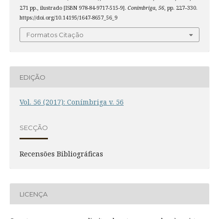
271 pp., ilustrado [ISBN 978-84-9717-515-9].
Conimbriga
,
56
, pp. 227–330.
https://doi.org/10.14195/1647-8657_56_9
Formatos Citação
EDIÇÃO
Vol. 56 (2017): Conímbriga v. 56
SECÇÃO
Recensões Bibliográficas
LICENÇA