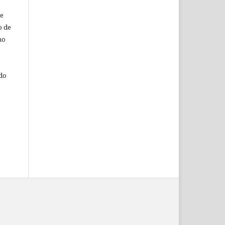
de
o de
ho
 do