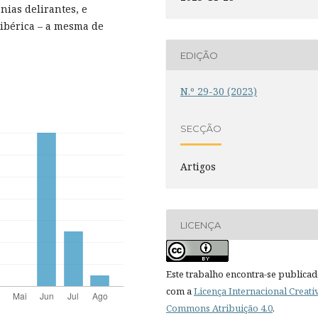
nias delirantes, e
a ibérica – a mesma de
EDIÇÃO
N.º 29-30 (2023)
SECÇÃO
Artigos
LICENÇA
Este trabalho encontra-se publica
com a
Licença Internacional Creati
Commons Atribuição 4.0
.