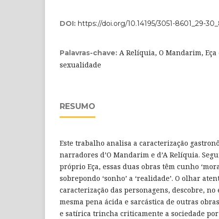
DOI:
https://doi.org/10.14195/3051-8601_29-30
A Relíquia, O Mandarim, Eça 
Palavras-chave:
sexualidade
RESUMO
Este trabalho analisa a caracterização gastron
narradores d’O Mandarim e d’A Relíquia. Segun
próprio Eça, essas duas obras têm cunho ‘moral
sobrepondo ‘sonho’ a ‘realidade’. O olhar atent
caracterização das personagens, descobre, no 
mesma pena ácida e sarcástica de outras obras
e satírica trincha criticamente a sociedade po