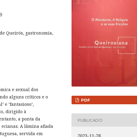
_8
de Queirós, gastronomia,
ômica e sexual dos
do alguns críticos e o
PDF
’ e ‘fantasioso’,
o, dirigido à
entanto, a ponta da
PUBLICADO
 ecianas. A lâmina afiada
rtuguesa, servida em
2023-11-28