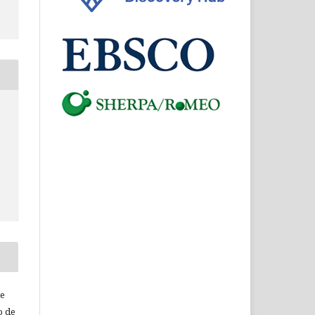
de
o de