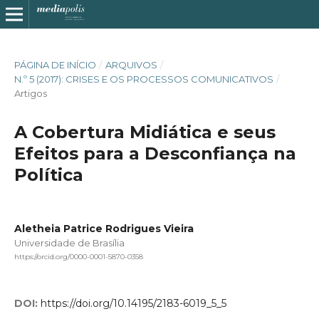
PÁGINA DE INÍCIO
/
ARQUIVOS
/
N.º 5 (2017): CRISES E OS PROCESSOS COMUNICATIVOS
/
Artigos
A Cobertura Midiática e seus
Efeitos para a Desconfiança na
Política
Aletheia Patrice Rodrigues Vieira
Universidade de Brasília
https://orcid.org/0000-0001-5870-0358
DOI:
https://doi.org/10.14195/2183-6019_5_5