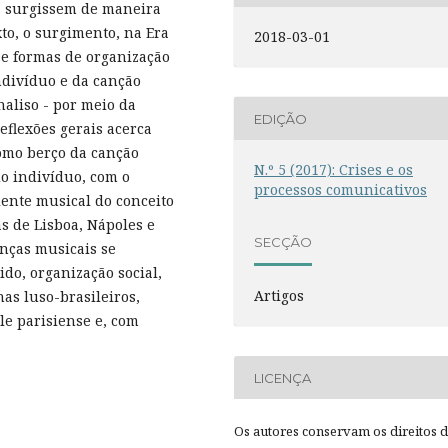
, surgissem de maneira
to, o surgimento, na Era
2018-03-01
e formas de organização
ndivíduo e da canção
naliso - por meio da
EDIÇÃO
reflexões gerais acerca
como berço da canção
N.º 5 (2017): Crises e os
o indivíduo, com o
processos comunicativos
lente musical do conceito
s de Lisboa, Nápoles e
SECÇÃO
anças musicais se
do, organização social,
Artigos
as luso-brasileiros,
e parisiense e, com
LICENÇA
Os autores conservam os direitos 