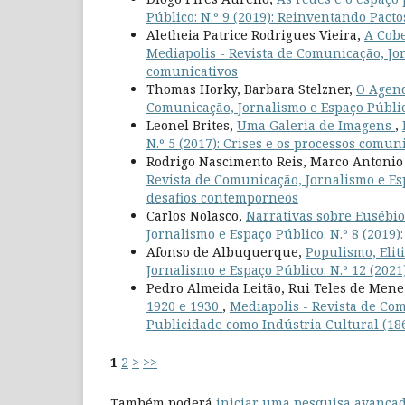
Público: N.º 9 (2019): Reinventando Pact
Aletheia Patrice Rodrigues Vieira,
A Cobe
Mediapolis - Revista de Comunicação, Jorn
comunicativos
Thomas Horky, Barbara Stelzner,
O Agend
Comunicação, Jornalismo e Espaço Públic
Leonel Brites,
Uma Galeria de Imagens
,
N.º 5 (2017): Crises e os processos comun
Rodrigo Nascimento Reis, Marco Antonio 
Revista de Comunicação, Jornalismo e Esp
desafios contemporneos
Carlos Nolasco,
Narrativas sobre Eusébi
Jornalismo e Espaço Público: N.º 8 (2019
Afonso de Albuquerque,
Populismo, Eli
Jornalismo e Espaço Público: N.º 12 (202
Pedro Almeida Leitão, Rui Teles de Mene
1920 e 1930
,
Mediapolis - Revista de Com
Publicidade como Indústria Cultural (18
1
2
>
>>
Também poderá
iniciar uma pesquisa avançad