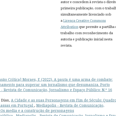
autor e concedem à revista o direit
primeira publicação, com o trabal
simultaneamente licenciado sob
a
Licença Creative Commons
Attribution
que permite a partilha
trabalho com reconhecimento da
autoria e publicação inicial nesta
revista.
são Crítica] Moraes, F. (2022). A pauta é uma arma de combate:
cionamento para superar um jornalismo que desumaniza. Porto
 - Revista de Comunicação, Jornalismo e Espaço Público: N.º 16
 Dias,
A Cidade e as suas Personagens em Fim de Século: Quadr
massas em Portugal
,
Mediapolis - Revista de Comunicação,
): Os media e a construção de personagens
 público
,
Mediapolis - Revista de Comunicação, Jornalismo e Esp