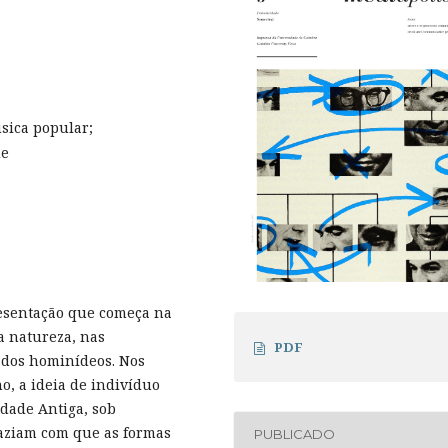
sica popular;
de
resentação que começa na
a natureza, nas
PDF
 dos hominídeos. Nos
, a ideia de indivíduo
Idade Antiga, sob
 faziam com que as formas
PUBLICADO