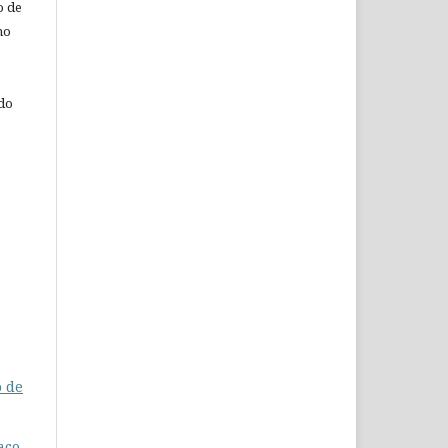
o de
ho
 do
o de
aço