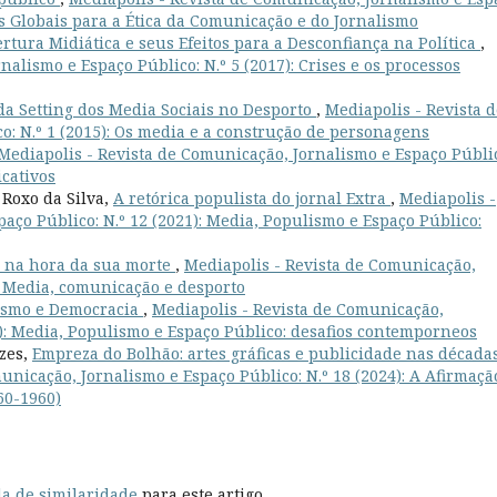
os Globais para a Ética da Comunicação e do Jornalismo
rtura Midiática e seus Efeitos para a Desconfiança na Política
,
alismo e Espaço Público: N.º 5 (2017): Crises e os processos
a Setting dos Media Sociais no Desporto
,
Mediapolis - Revista d
o: N.º 1 (2015): Os media e a construção de personagens
Mediapolis - Revista de Comunicação, Jornalismo e Espaço Públi
icativos
Roxo da Silva,
A retórica populista do jornal Extra
,
Mediapolis -
aço Público: N.º 12 (2021): Media, Populismo e Espaço Público:
o na hora da sua morte
,
Mediapolis - Revista de Comunicação,
): Media, comunicação e desporto
tismo e Democracia
,
Mediapolis - Revista de Comunicação,
1): Media, Populismo e Espaço Público: desafios contemporneos
zes,
Empreza do Bolhão: artes gráficas e publicidade nas década
unicação, Jornalismo e Espaço Público: N.º 18 (2024): A Afirmaçã
60-1960)
a de similaridade
para este artigo.