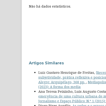
Não há dados estatísticos.
Artigos Similares
Luiz Gustavo Henrique de Freitas,
[Recen
subjetividade, prática reflexiva e posi
Alegre: Arquipélago, 368 pp.
,
Mediapolis
(2023): A forma dos media
Ana Teresa Peixinho, Luís Augusto Costa
emergência de uma cultura urbana de 
Jornalismo e Espaço Público: N.º 1 (2015
Diogo Pires Aurélio,
As redes e o espaço