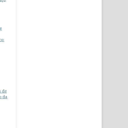
e
co:
s de
o da