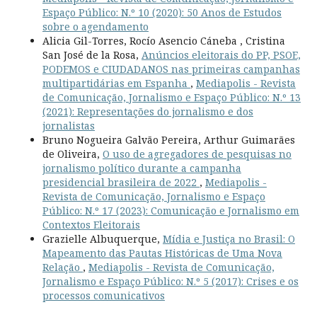
Espaço Público: N.º 10 (2020): 50 Anos de Estudos
sobre o agendamento
Alicia Gil-Torres, Rocío Asencio Cáneba , Cristina
San José de la Rosa,
Anúncios eleitorais do PP, PSOE,
PODEMOS e CIUDADANOS nas primeiras campanhas
multipartidárias em Espanha
,
Mediapolis - Revista
de Comunicação, Jornalismo e Espaço Público: N.º 13
(2021): Representações do jornalismo e dos
jornalistas
Bruno Nogueira Galvão Pereira, Arthur Guimarães
de Oliveira,
O uso de agregadores de pesquisas no
jornalismo político durante a campanha
presidencial brasileira de 2022
,
Mediapolis -
Revista de Comunicação, Jornalismo e Espaço
Público: N.º 17 (2023): Comunicação e Jornalismo em
Contextos Eleitorais
Grazielle Albuquerque,
Mídia e Justiça no Brasil: O
Mapeamento das Pautas Históricas de Uma Nova
Relação
,
Mediapolis - Revista de Comunicação,
Jornalismo e Espaço Público: N.º 5 (2017): Crises e os
processos comunicativos