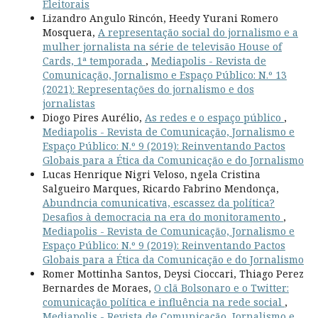
Eleitorais
Lizandro Angulo Rincón, Heedy Yurani Romero
Mosquera,
A representação social do jornalismo e a
mulher jornalista na série de televisão House of
Cards, 1ª temporada
,
Mediapolis - Revista de
Comunicação, Jornalismo e Espaço Público: N.º 13
(2021): Representações do jornalismo e dos
jornalistas
Diogo Pires Aurélio,
As redes e o espaço público
,
Mediapolis - Revista de Comunicação, Jornalismo e
Espaço Público: N.º 9 (2019): Reinventando Pactos
Globais para a Ética da Comunicação e do Jornalismo
Lucas Henrique Nigri Veloso, ngela Cristina
Salgueiro Marques, Ricardo Fabrino Mendonça,
Abundncia comunicativa, escassez da política?
Desafios à democracia na era do monitoramento
,
Mediapolis - Revista de Comunicação, Jornalismo e
Espaço Público: N.º 9 (2019): Reinventando Pactos
Globais para a Ética da Comunicação e do Jornalismo
Romer Mottinha Santos, Deysi Cioccari, Thiago Perez
Bernardes de Moraes,
O clã Bolsonaro e o Twitter:
comunicação política e influência na rede social
,
Mediapolis - Revista de Comunicação, Jornalismo e