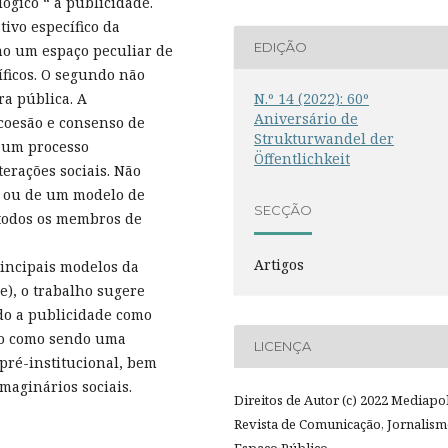
lógico “ a publicidade.
ivo específico da
EDIÇÃO
mo um espaço peculiar de
ficos. O segundo não
N.º 14 (2022): 60º
ra pública. A
Aniversário de
 coesão e consenso de
Strukturwandel der
e um processo
Öffentlichkeit
erações sociais. Não
o ou de um modelo de
SECÇÃO
 todos os membros de
Artigos
incipais modelos da
e), o trabalho sugere
do a publicidade como
ado como sendo uma
LICENÇA
 pré-institucional, bem
aginários sociais.
Direitos de Autor (c) 2022 Mediapol
Revista de Comunicação, Jornalism
Espaço Público