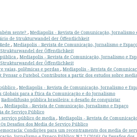
ambém sente?
,
Mediapolis - Revista de Comunicação, Jornalismo 
sário de Strukturwandel der Öffentlichkeit
 Rede
,
Mediapolis - Revista de Comunicação, Jornalismo e Espaç
e Strukturwandel der Öffentlichkeit
 pública
,
Mediapolis - Revista de Comunicação, Jornalismo e Es
e Strukturwandel der Öffentlichkeit
re vaias, polêmicas e perdas
,
Mediapolis - Revista de Comunicaç
): Pensar o Futebol. Contributos a partir dos estudos sobre medi
 público
,
Mediapolis - Revista de Comunicação, Jornalismo e Esp
os Globais para a Ética da Comunicação e do Jornalismo
,
Radiodifusão pública brasileira: o desafio de conquistar
l
,
Mediapolis - Revista de Comunicação, Jornalismo e Espaço
dia de Serviço Público
o serviço público de media
,
Mediapolis - Revista de Comunicação
: Os Desafios dos Media de Serviço Público
 democracia: Condições para um recentramento dos media de ser
ação, Jornalismo e Espaço Público: N.º 2 (2016): Os Desafios dos