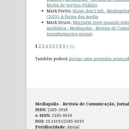
Media de Serviço Público
Mark Porter,
Show, don’t tell
,
Mediapolis
(2023): A forma dos media
Mark Deuze,
Ninguém ouve quando todos 
mediática
,
Mediapolis - Revista de Comun
transformações sociais
1
2
3
4
5
6
7
8
9
>
>>
Também poderá
iniciar uma pesquisa avançad
Mediapolis - Revista de Comunicação, Jorna
ISSN:
2183-5918
e-ISSN:
2183-6019
DOI:
10.14195/2183-6019
Peridiocidade:
Anual