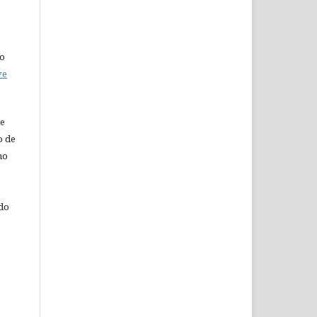
do
ve
de
o de
ho
 do