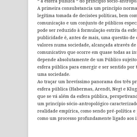
“ a esfera pública “ do princípio sócio-antropo
A primeira consubstancia um princípio normat
legítima tomada de decisões políticas, bem co
comunicação e um conjunto de públicos especí
pode ser reduzido à formulação estrita da esfe
publicidade é, antes de mais, uma questão de
valores numa sociedade, alcançada através d
comunicativo que ocorre em quase todas as int
depende absolutamente de um Público sujeit
esfera pública para emergir e ser sentido por
uma sociedade.
Ao traçar um brevíssimo panorama dos três pr
esfera pública (Habermas, Arendt, Negt e Klug
que se vá além da esfera pública, perspetivan
um princípio sócio-antropológico caracteriz
realidade empírica, como sendo pré-política e
como um processo profundamente ligado aos im