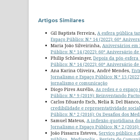
Artigos Similares
Gil Baptista Ferreira,
A esfera pública t
Espaço Público: N.º 14 (2022): 60º Aniver
Maria João Silveirinha,
Aniversários em
Público: N.º 14 (2022): 60º Aniversário d
Philip Schlesinger,
Depois da pós-esfera
Público: N.º 14 (2022): 60º Aniversário d
Ana Karina Oliveira, André Mendes,
Ent
Jornalismo e Espaço Público: N.º 15 (2022
jornalismo e comunicação
Diogo Pires Aurélio,
As redes e o espaço
Público: N.º 9 (2019): Reinventando Pact
Carlos Eduardo Esch, Nelia R. Del Bianco
credibilidade e representatividade socia
Público: N.º 2 (2016): Os Desafios dos Me
Samuel Mateus,
A inflexão quotidiana d
Jornalismo e Espaço Público: N.º 2 (2016)
João Pissarra Esteves,
Serviço público e
público
,
Mediapolis - Revista de Comunic