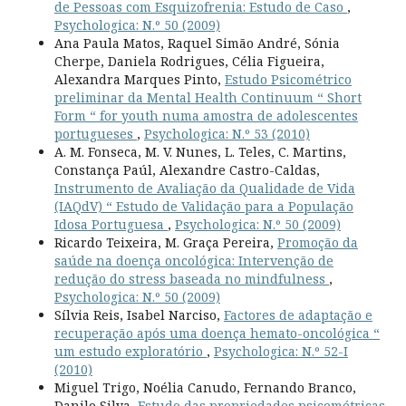
de Pessoas com Esquizofrenia: Estudo de Caso
,
Psychologica: N.º 50 (2009)
Ana Paula Matos, Raquel Simão André, Sónia
Cherpe, Daniela Rodrigues, Célia Figueira,
Alexandra Marques Pinto,
Estudo Psicométrico
preliminar da Mental Health Continuum “ Short
Form “ for youth numa amostra de adolescentes
portugueses
,
Psychologica: N.º 53 (2010)
A. M. Fonseca, M. V. Nunes, L. Teles, C. Martins,
Constança Paúl, Alexandre Castro-Caldas,
Instrumento de Avaliação da Qualidade de Vida
(IAQdV) “ Estudo de Validação para a População
Idosa Portuguesa
,
Psychologica: N.º 50 (2009)
Ricardo Teixeira, M. Graça Pereira,
Promoção da
saúde na doença oncológica: Intervenção de
redução do stress baseada no mindfulness
,
Psychologica: N.º 50 (2009)
Sílvia Reis, Isabel Narciso,
Factores de adaptação e
recuperação após uma doença hemato-oncológica “
um estudo exploratório
,
Psychologica: N.º 52-I
(2010)
Miguel Trigo, Noélia Canudo, Fernando Branco,
Danilo Silva,
Estudo das propriedades psicométricas