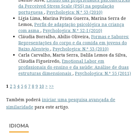
da Perceived Stress Scale (PSS) na população
portuguesa
,
Psychologica: N.º 53 (2010)
Lígia Lima, Marina Prista Guerra, Marina Serra de
Lemos,
Perfis de adaptação psicológica na criança
com asma
,
Psychologica: N.º 52-I (2010)
Cláudia Borralho, Abílio Oliveira,
Formas e Sabores:
Representações do corpo e da comida em jovens do
Baixo Alentejo
,
Psychologica: N.º 53 (2010)
Carla Carvalho, Marta Serra, Dalila Lemos da Silva,
Cláudia Figueiredo,
Emotional Labor em
profissionais do ensino e da saúde: Análise de duas
estruturas dimensionais
,
Psychologica: N.º 55 (2011)
1
2
3
4
5
6
7
8
9
10
>
>>
Também poderá
iniciar uma pesquisa avançada de
similaridade
para este artigo.
IDIOMA