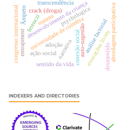
desenvolvimento da criança
transcendência
abordagem participativa
congresso internacional
psychologica
Ãmpeto
crack (droga)
trauma
ferenczi
universidade de coimbra
análise factorial
auto-sugestão
entrapment
evocações livres
conexão social
narrativa
adoção
desmentido
ação social
sentido da vida
INDEXERS AND DIRECTORIES