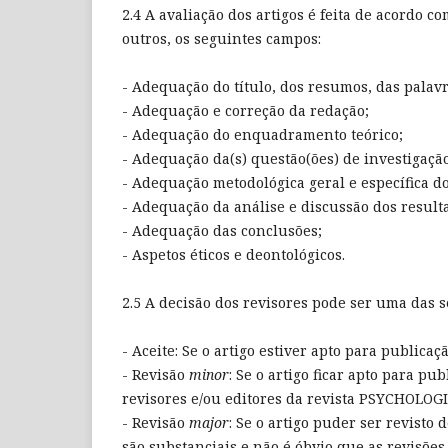
2.4 A avaliação dos artigos é feita de acordo 
outros, os seguintes campos:
- Adequação do título, dos resumos, das palavr
- Adequação e correção da redação;
- Adequação do enquadramento teórico;
- Adequação da(s) questão(ões) de investigação
- Adequação metodológica geral e específica do
- Adequação da análise e discussão dos result
- Adequação das conclusões;
- Aspetos éticos e deontológicos.
2.5 A decisão dos revisores pode ser uma das s
- Aceite: Se o artigo estiver apto para publicaç
- Revisão
minor
: Se o artigo ficar apto para p
revisores e/ou editores da revista PSYCHOLOG
- Revisão
major
: Se o artigo puder ser revisto
são substanciais e não é óbvio que as revisõe