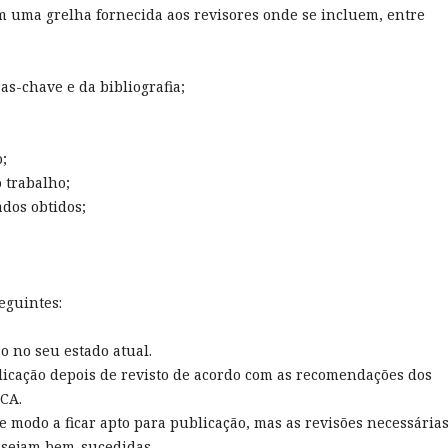
com uma grelha fornecida aos revisores onde se incluem, entre
as-chave e da bibliografia;
;
 trabalho;
ados obtidos;
eguintes:
ão no seu estado atual.
ublicação depois de revisto de acordo com as recomendações dos
ICA.
 de modo a ficar apto para publicação, mas as revisões necessária
s sejam bem-sucedidas.