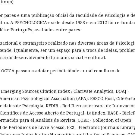
ntínuo)
 pares e uma publicação oficial da Faculdade de Psicologia e d
bra. A PSYCHOLOGICA existe desde 1988 e em 2012 foi re-funda
lês e Português, avaliados entre pares.
o nacional e estrangeiro realizado nas diversas áreas da Psicologi
etende, igualmente, ser um espaço para a troca de ideias, probl
tica do desenvolvimento humano, social e cultural.
OLOGICA passou a adotar periodicidade anual com fluxo de
 Emerging Sources Citation Index / Clarivate Analytics, DOAJ -
American Psychological Association (APA), EBSCO Host, CiteFacto
de datos de Psicología, REDIB - Red Iberoamericana de Innovació
Científicos de Acesso Aberto de Portugal, Latindex, BASE - Bielef
rmación para el Análisis de Revista, CORE - Collection of Open
l de Periódicos de Livre Acesso, EZ3 - Electronic Journals Librar
Reference Index for the Humanities and the Social Sciences, CA