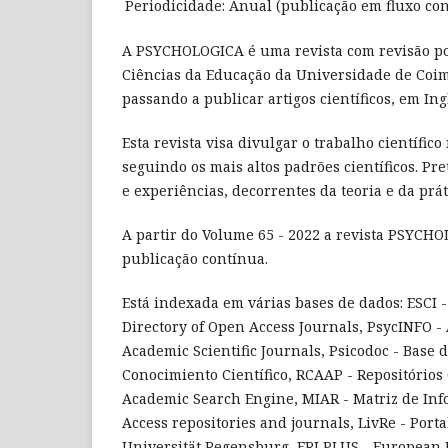
Periodicidade:
Anual (publicação em fluxo co
A PSYCHOLOGICA é uma revista com revisão por
Ciências da Educação da Universidade de Coim
passando a publicar artigos científicos, em Ing
Esta revista visa divulgar o trabalho científic
seguindo os mais altos padrões científicos. Pr
e experiências, decorrentes da teoria e da prá
A partir do Volume 65 - 2022 a revista PSYCH
publicação contínua.
Está indexada em várias bases de dados: ESCI -
Directory of Open Access Journals, PsycINFO - 
Academic Scientific Journals, Psicodoc - Base 
Conocimiento Científico, RCAAP - Repositórios 
Academic Search Engine, MIAR - Matriz de Info
Access repositories and journals, LivRe - Porta
Universität Regensburg, ERI PLUS - European 