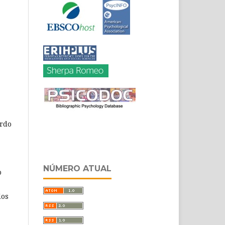
ordo
NÚMERO ATUAL
o
dos