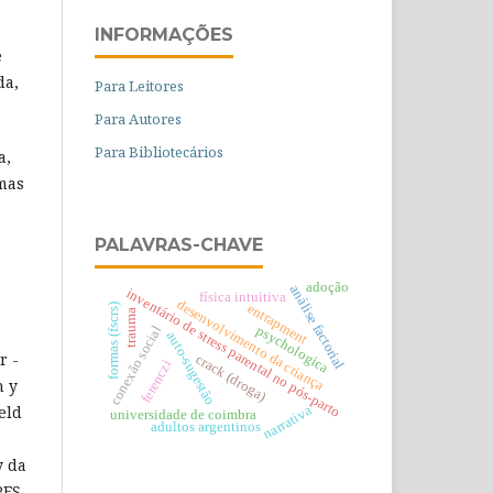
INFORMAÇÕES
e
da,
Para Leitores
Para Autores
Para Bibliotecários
a,
emas
PALAVRAS-CHAVE
adoção
análise factorial
inventário de stress parental no pós-parto
física intuitiva
desenvolvimento da criança
entrapment
formas (fscrs)
trauma
psychologica
conexão social
auto-sugestão
r -
crack (droga)
ferenczi
n y
eld
narrativa
universidade de coimbra
adultos argentinos
y da
PES