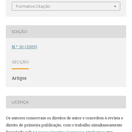
Formatos Citação
EDIÇÃO
N.º 50 (2009)
SECÇÃO
Artigos
LICENÇA
Os autores conservam os direitos de autor e concedem à revista o
direito de primeira publicação, com o trabalho simultaneamente
licenciado sob a
Licença Creative Commons Attribution
que