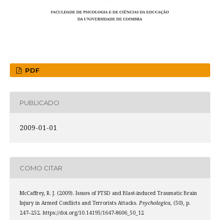
PDF
PUBLICADO
2009-01-01
COMO CITAR
McCaffrey, R. J. (2009). Issues of PTSD and Blast-induced Traumatic Brain
Injury in Armed Conflicts and Terrorists Attacks.
Psychologica
, (50), p.
247–252. https://doi.org/10.14195/1647-8606_50_12