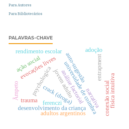
Para Autores
Para Bibliotecários
PALAVRAS-CHAVE
adoção
rendimento escolar
auto-sugestão
entrapment
ação social
evocações livres
universidade de coimbra
psychologica
jovem adulto
análise factorial
física intuitiva
conexão social
Ãmpeto
crack (droga)
narrativa
trauma
ferenczi
desenvolvimento da criança
adultos argentinos