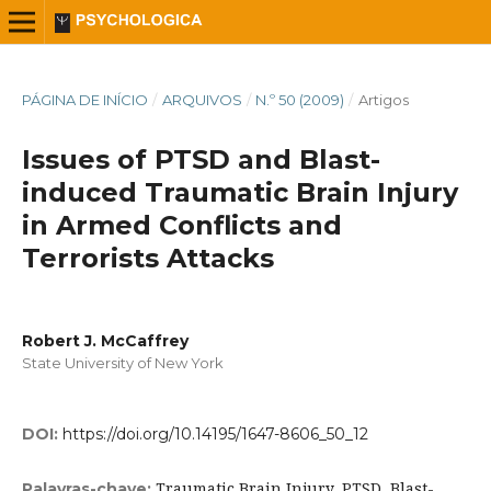
PÁGINA DE INÍCIO
/
ARQUIVOS
/
N.º 50 (2009)
/
Artigos
Issues of PTSD and Blast-
induced Traumatic Brain Injury
in Armed Conflicts and
Terrorists Attacks
Robert J. McCaffrey
State University of New York
DOI:
https://doi.org/10.14195/1647-8606_50_12
Traumatic Brain Injury, PTSD, Blast-
Palavras-chave: