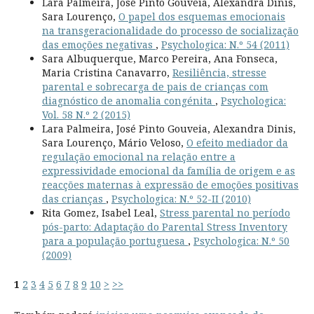
Lara Palmeira, José Pinto Gouveia, Alexandra Dinis,
Sara Lourenço,
O papel dos esquemas emocionais
na transgeracionalidade do processo de socialização
das emoções negativas
,
Psychologica: N.º 54 (2011)
Sara Albuquerque, Marco Pereira, Ana Fonseca,
Maria Cristina Canavarro,
Resiliência, stresse
parental e sobrecarga de pais de crianças com
diagnóstico de anomalia congénita
,
Psychologica:
Vol. 58 N.º 2 (2015)
Lara Palmeira, José Pinto Gouveia, Alexandra Dinis,
Sara Lourenço, Mário Veloso,
O efeito mediador da
regulação emocional na relação entre a
expressividade emocional da família de origem e as
reacções maternas à expressão de emoções positivas
das crianças
,
Psychologica: N.º 52-II (2010)
Rita Gomez, Isabel Leal,
Stress parental no período
pós-parto: Adaptação do Parental Stress Inventory
para a população portuguesa
,
Psychologica: N.º 50
(2009)
1
2
3
4
5
6
7
8
9
10
>
>>