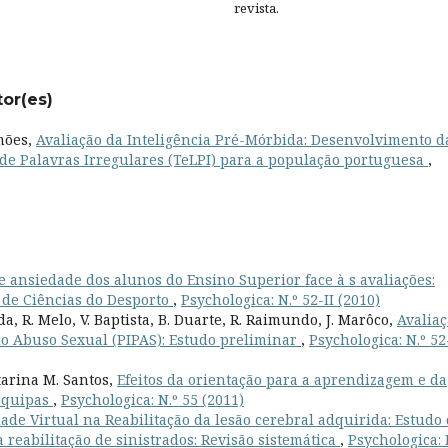
revista.
tor(es)
imões,
Avaliação da Inteligência Pré-Mórbida: Desenvolvimento d
 de Palavras Irregulares (TeLPI) para a população portuguesa
,
e ansiedade dos alunos do Ensino Superior face à s avaliações:
 de Ciências do Desporto
,
Psychologica: N.º 52-II (2010)
a, R. Melo, V. Baptista, B. Duarte, R. Raimundo, J. Marôco,
Avalia
do Abuso Sexual (PIPAS): Estudo preliminar
,
Psychologica: N.º 52
tarina M. Santos,
Efeitos da orientação para a aprendizagem e da
 equipas
,
Psychologica: N.º 55 (2011)
ade Virtual na Reabilitação da lesão cerebral adquirida: Estudo
 reabilitação de sinistrados: Revisão sistemática
,
Psychologica: 