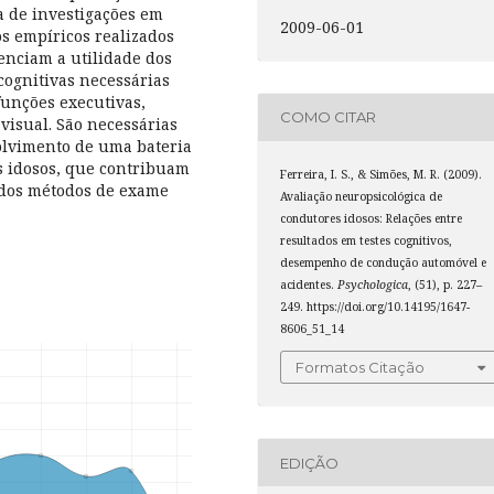
a de investigações em
2009-06-01
s empíricos realizados
enciam a utilidade dos
cognitivas necessárias
unções executivas,
COMO CITAR
 visual. São necessárias
olvimento de uma bateria
s idosos, que contribuam
Ferreira, I. S., & Simões, M. R. (2009).
 dos métodos de exame
Avaliação neuropsicológica de
condutores idosos: Relações entre
resultados em testes cognitivos,
desempenho de condução automóvel e
acidentes.
Psychologica
, (51), p. 227–
249. https://doi.org/10.14195/1647-
8606_51_14
Formatos Citação
EDIÇÃO