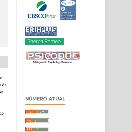
de
o de
ho
NÚMERO ATUAL
 do