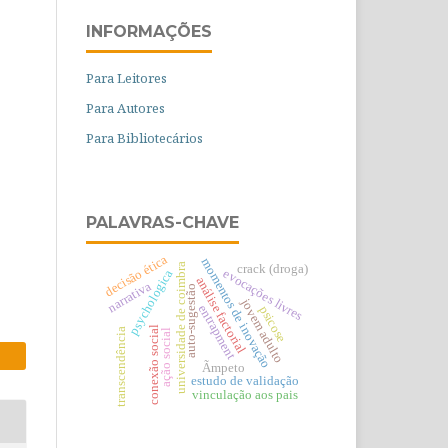
INFORMAÇÕES
Para Leitores
Para Autores
Para Bibliotecários
PALAVRAS-CHAVE
decisão ética
momentos de inovação
universidade de coimbra
crack (droga)
evocações livres
psychologica
análise factorial
narrativa
auto-sugestão
jovem adulto
entrapment
psicose
conexão social
transcendência
ação social
Ãmpeto
estudo de validação
vinculação aos pais