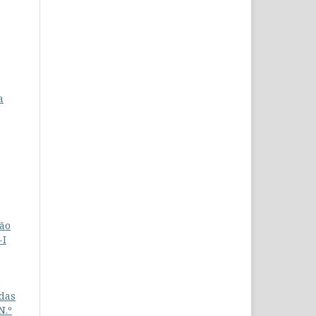
a
ção
-I
 das
N.º