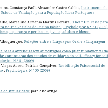
Martins, Constança Paúl, Alexandre Castro-Caldas,
Instrumento de
“ Estudo de Validação para a População Idosa Portuguesa
,
valho, Marcelino Arménio Martins Pereira,
O Rei “ Um Teste para
ra no 1º e 2º ciclos do Ensino Básico
,
Psychologica: N.º 51 (2009)
mismo, esperança e perdão em jovens, adultos e idosos
,
i Albuquerque,
Relações entre a Linguagem Oral e a Linguagem
cia para a aprendizagem autodirigida como pilar fundamental da
: Continuação dos estudos de validação do Self-Efficacy for Self
logica: N.º 51 (2009)
 Viegas Abreu, Patrícia Gonçalves,
Reabilitação Psicossocial de
aso
,
Psychologica: N.º 50 (2009)
a de similaridade
para este artigo.