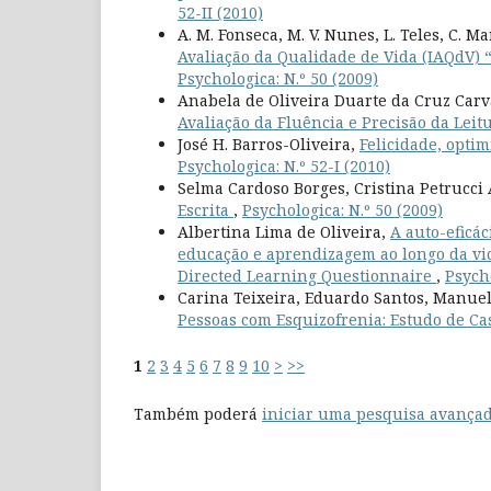
52-II (2010)
A. M. Fonseca, M. V. Nunes, L. Teles, C. 
Avaliação da Qualidade de Vida (IAQdV) 
Psychologica: N.º 50 (2009)
Anabela de Oliveira Duarte da Cruz Car
Avaliação da Fluência e Precisão da Leitu
José H. Barros-Oliveira,
Felicidade, opti
Psychologica: N.º 52-I (2010)
Selma Cardoso Borges, Cristina Petrucc
Escrita
,
Psychologica: N.º 50 (2009)
Albertina Lima de Oliveira,
A auto-eficá
educação e aprendizagem ao longo da vida
Directed Learning Questionnaire
,
Psycho
Carina Teixeira, Eduardo Santos, Manuel
Pessoas com Esquizofrenia: Estudo de C
1
2
3
4
5
6
7
8
9
10
>
>>
Também poderá
iniciar uma pesquisa avançad