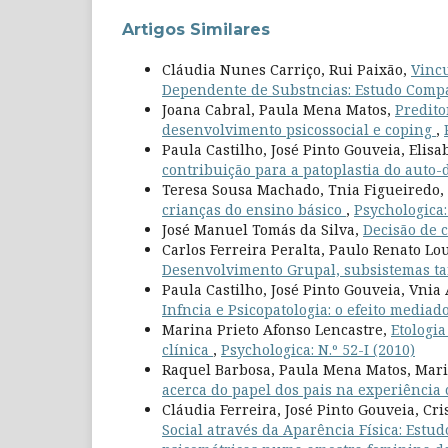
Artigos Similares
Cláudia Nunes Carriço, Rui Paixão,
Vincu
Dependente de Substncias: Estudo Compa
Joana Cabral, Paula Mena Matos,
Predito
desenvolvimento psicossocial e coping
,
Paula Castilho, José Pinto Gouveia, Elisa
contribuição para a patoplastia do auto
Teresa Sousa Machado, Tnia Figueiredo,
crianças do ensino básico
,
Psychologica:
José Manuel Tomás da Silva,
Decisão de c
Carlos Ferreira Peralta, Paulo Renato L
Desenvolvimento Grupal, subsistemas tar
Paula Castilho, José Pinto Gouveia, Vnia
Infncia e Psicopatologia: o efeito media
Marina Prieto Afonso Lencastre,
Etologia
clínica
,
Psychologica: N.º 52-I (2010)
Raquel Barbosa, Paula Mena Matos, Mari
acerca do papel dos pais na experiência
Cláudia Ferreira, José Pinto Gouveia, Cr
Social através da Aparência Física: Estud