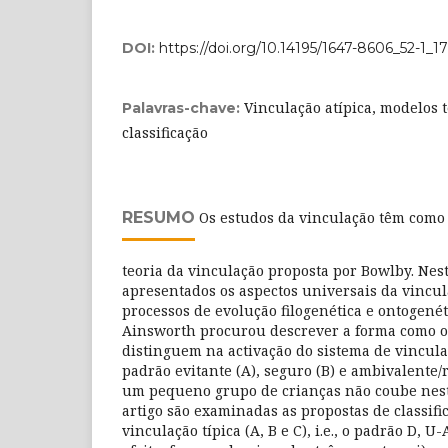
DOI:
https://doi.org/10.14195/1647-8606_52-1_17
Vinculação atípica, modelos t
Palavras-chave:
classificação
RESUMO
Os estudos da vinculação têm com
teoria da vinculação proposta por Bowlby. Nest
apresentados os aspectos universais da vincul
processos de evolução filogenética e ontogené
Ainsworth procurou descrever a forma como 
distinguem na activação do sistema de vincula
padrão evitante (A), seguro (B) e ambivalente/r
um pequeno grupo de crianças não coube nesta
artigo são examinadas as propostas de classif
vinculação típica (A, B e C), i.e., o padrão D, U-