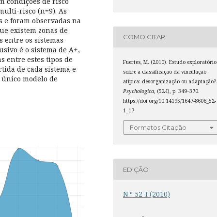
em condições de risco
multi-risco (n=9). As
s e foram observadas na
que existem zonas de
COMO CITAR
s entre os sistemas
usivo é o sistema de A+,
s entre estes tipos de
Fuertes, M. (2010). Estudo exploratório
rtida de cada sistema e
sobre a classificação da vinculação
m único modelo de
atípica: desorganização ou adaptação?
Psychologica
, (52-I), p. 349–370.
https://doi.org/10.14195/1647-8606_52-
1_17
Formatos Citação
EDIÇÃO
N.º 52-I (2010)