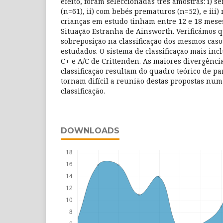
efeito, foram seleccionadas três amostras: i) s
(n=61), ii) com bebés prematuros (n=52), e iii) 
crianças em estudo tinham entre 12 e 18 mese
Situação Estranha de Ainsworth. Verificámos 
sobreposição na classificação dos mesmos caso
estudados. O sistema de classificação mais incl
C+ e A/C de Crittenden. As maiores divergência
classificação resultam do quadro teórico de pa
tornam difícil a reunião destas propostas nu
classificação.
DOWNLOADS