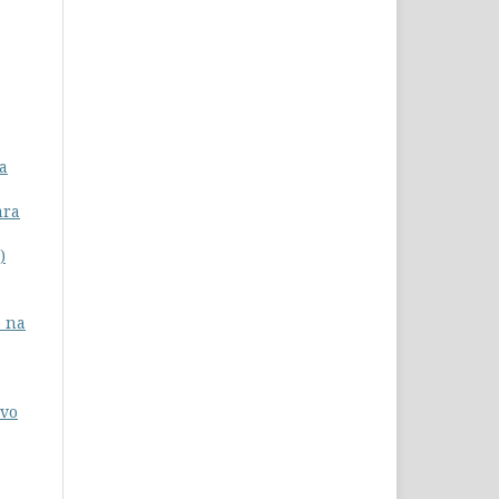
a
ara
)
o na
ivo