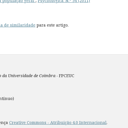
a população geral
,
Psychologica: N.º 54 (2011)
a de similaridade
para este artigo.
ão da Universidade de Coimbra -
FPCEUC
ntínuo)
cença
Creative Commons - Atribuição 4.0 Internacional
.