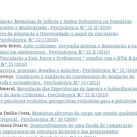
lação, Memórias de Infncia e Estilos Defensivos na População
rativo e Multivariado
,
Psychologica: N.º 52-II (2010)
res da adaptação à Universidade: o papel da vinculação,
Psychologica: N.º 52-I (2010)
bete Bento,
Auto-criticismo, vergonha interna e dissociação: a su
-dano em adolescentes
,
Psychologica: N.º 52-II (2010)
Vinculação a Pais, Pares e Professores “ estudos com o IPPA-R p
 N.º 53 (2010)
arreira: processo, desafios e soluções
,
Psychologica: N.º 53 (2010
ourenço,
Construção e validação do Questionário de Avaliação do
efa e socioafectivo
,
Psychologica: N.º 55 (2011)
 Amaral,
Recordação das Experiências de Ameaça e Subordinaçã
dor do Auto-Criticismo
,
Psychologica: N.º 52-II (2010)
 e psicologia evolutiva: perspectivas evolutivas para a psicologia
a Emília Costa,
Memórias afectivas do corpo: um estudo qualitat
 corporal
,
Psychologica: N.º 50 (2009)
istiana Duarte,
Desenvolvimento de uma Escala de Comparação
o exploratório da estrutura factorial e das propriedades