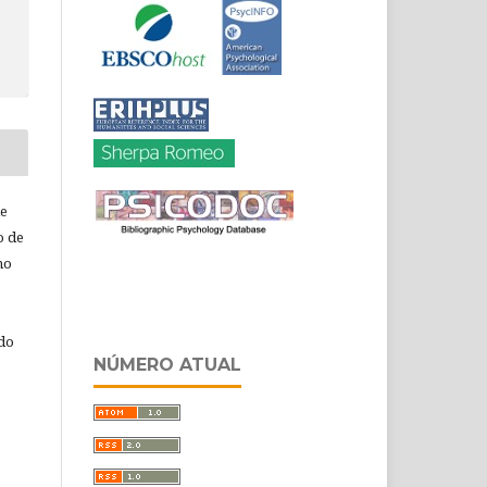
de
o de
ho
 do
NÚMERO ATUAL