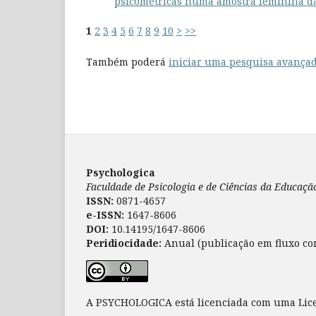
psicométricas numa amostra feminina d
1
2
3
4
5
6
7
8
9
10
>
>>
Também poderá
iniciar uma pesquisa avançad
Psychologica
Faculdade de Psicologia e de Ciências da Educaç
ISSN:
0871-4657
e-ISSN:
1647-8606
DOI:
10.14195/1647-8606
Peridiocidade:
Anual (publicação em fluxo co
A PSYCHOLOGICA está licenciada com uma Li