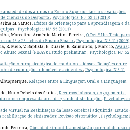
e ansiedade dos alunos do Ensino Superior face à s avaliações:
 de Ciências do Desporto
,
Psychologica: N.º 52-II (2010)
tarina M. Santos,
Efeitos da orientação para a aprendizagem e da
 equipas
,
Psychologica: N.º 55 (2011)
valho, Marcelino Arménio Martins Pereira,
O Rei “ Um Teste para
ra no 1º e 2º ciclos do Ensino Básico
,
Psychologica: N.º 51 (2009)
a, R. Melo, V. Baptista, B. Duarte, R. Raimundo, J. Marôco,
Avalia
do Abuso Sexual (PIPAS): Estudo preliminar
,
Psychologica: N.º 52
valiação neuropsicológica de condutores idosos: Relações entre
penho de condução automóvel e acidentes
,
Psychologica: N.º 51
i Albuquerque,
Relações entre a Linguagem Oral e a Linguagem
edo, Nuno Rebelo dos Santos,
Recursos laborais, engagement e
do numa empresa da área da grande distribuição
,
Psychologica
ade Virtual na Reabilitação da lesão cerebral adquirida: Estudo
 reabilitação de sinistrados: Revisão sistemática
,
Psychologica: 
ando Ferreira,
Obesidade infantil: a mediação parental do uso d