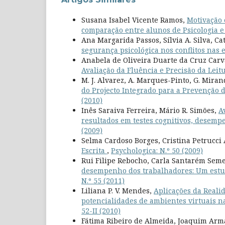
Susana Isabel Vicente Ramos,
Motivação 
comparação entre alunos de Psicologia e
Ana Margarida Passos, Sílvia A. Silva, Ca
segurança psicológica nos conflitos nas
Anabela de Oliveira Duarte da Cruz Car
Avaliação da Fluência e Precisão da Leitu
M. J. Alvarez, A. Marques-Pinto, G. Mirand
do Projecto Integrado para a Prevenção 
(2010)
Inês Saraiva Ferreira, Mário R. Simões,
A
resultados em testes cognitivos, desem
(2009)
Selma Cardoso Borges, Cristina Petrucc
Escrita
,
Psychologica: N.º 50 (2009)
Rui Filipe Rebocho, Carla Santarém Sem
desempenho dos trabalhadores: Um estu
N.º 55 (2011)
Liliana P. V. Mendes,
Aplicações da Realid
potencialidades de ambientes virtuais na
52-II (2010)
Fátima Ribeiro de Almeida, Joaquim Arm