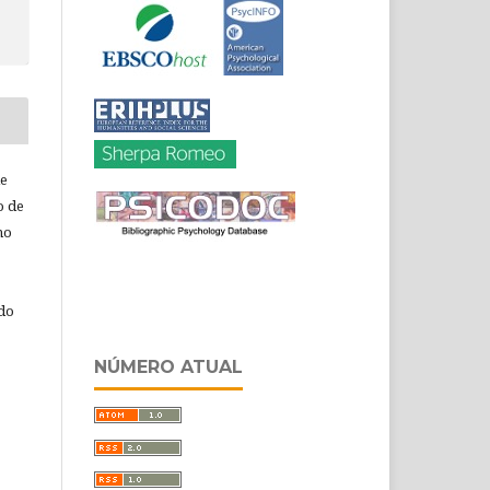
de
o de
ho
 do
NÚMERO ATUAL