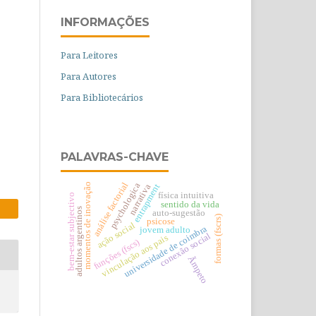
INFORMAÇÕES
Para Leitores
Para Autores
Para Bibliotecários
PALAVRAS-CHAVE
análise factorial
psychologica
momentos de inovação
entrapment
narrativa
física intuitiva
bem-estar subjectivo
sentido da vida
adultos argentinos
auto-sugestão
formas (fscrs)
psicose
ação social
universidade de coimbra
jovem adulto
conexão social
vinculação aos pais
funções (fscs)
Ãmpeto