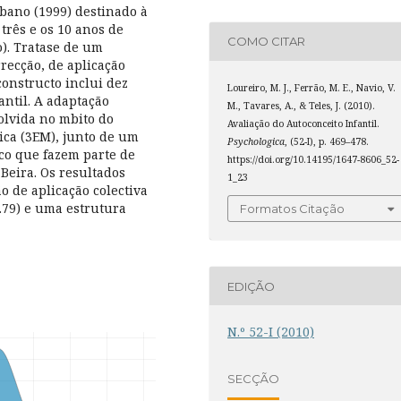
bano (1999) destinado à
três e os 10 anos de
COMO CITAR
o). Tratase de um
recção, de aplicação
constructo inclui dez
Loureiro, M. J., Ferrão, M. E., Navio, V.
antil. A adaptação
M., Tavares, A., & Teles, J. (2010).
olvida no mbito do
Avaliação do Autoconceito Infantil.
ica (3EM), junto de um
Psychologica
, (52-I), p. 469–478.
ico que fazem parte de
https://doi.org/10.14195/1647-8606_52-
Beira. Os resultados
1_23
o de aplicação colectiva
.79) e uma estrutura
Formatos Citação
EDIÇÃO
N.º 52-I (2010)
SECÇÃO