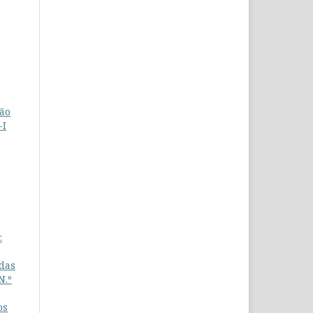
ção
-I
:
 das
N.º
os