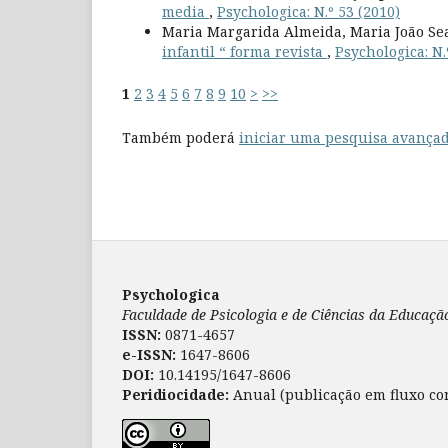
media
,
Psychologica: N.º 53 (2010)
Maria Margarida Almeida, Maria João Sea
infantil “ forma revista
,
Psychologica: N.
1
2
3
4
5
6
7
8
9
10
>
>>
Também poderá
iniciar uma pesquisa avançad
Psychologica
Faculdade de Psicologia e de Ciências da Educaç
ISSN:
0871-4657
e-ISSN:
1647-8606
DOI:
10.14195/1647-8606
Peridiocidade:
Anual (publicação em fluxo co