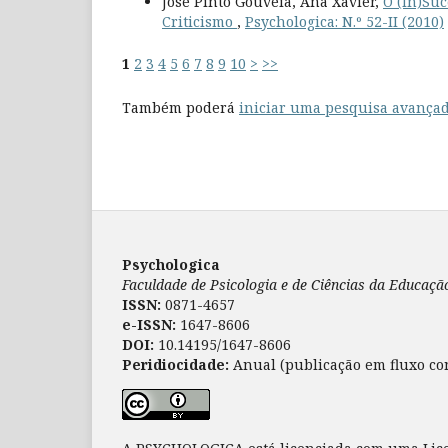
José Pinto Gouveia, Ana Xavier,
O (In)Suc
Criticismo
,
Psychologica: N.º 52-II (2010)
1
2
3
4
5
6
7
8
9
10
>
>>
Também poderá
iniciar uma pesquisa avançad
Psychologica
Faculdade de Psicologia e de Ciências da Educaç
ISSN:
0871-4657
e-ISSN:
1647-8606
DOI:
10.14195/1647-8606
Peridiocidade:
Anual (publicação em fluxo co