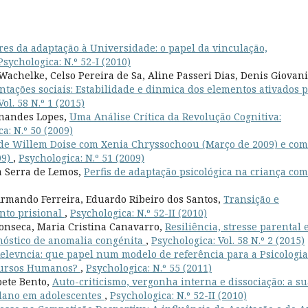
res da adaptação à Universidade: o papel da vinculação,
Psychologica: N.º 52-I (2010)
Wachelke, Celso Pereira de Sa, Aline Passeri Dias, Denis Giovani
tações sociais: Estabilidade e dinmica dos elementos ativados p
ol. 58 N.º 1 (2015)
rnandes Lopes,
Uma Análise Crítica da Revolução Cognitiva:
a: N.º 50 (2009)
de Willem Doise com Xenia Chryssochoou (Março de 2009) e com
09)
,
Psychologica: N.º 51 (2009)
a Serra de Lemos,
Perfis de adaptação psicológica na criança com
Armando Ferreira, Eduardo Ribeiro dos Santos,
Transição e
nto prisional
,
Psychologica: N.º 52-II (2010)
onseca, Maria Cristina Canavarro,
Resiliência, stresse parental 
nóstico de anomalia congénita
,
Psychologica: Vol. 58 N.º 2 (2015)
Relevncia: que papel num modelo de referência para a Psicologia
ecursos Humanos?
,
Psychologica: N.º 55 (2011)
bete Bento,
Auto-criticismo, vergonha interna e dissociação: a su
-dano em adolescentes
,
Psychologica: N.º 52-II (2010)