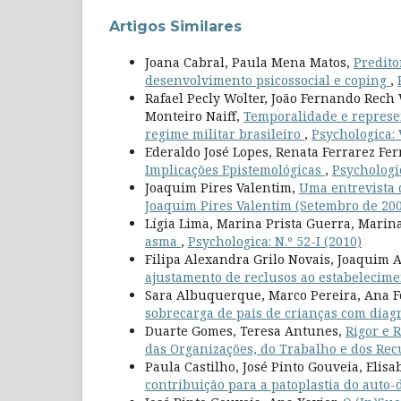
Artigos Similares
Joana Cabral, Paula Mena Matos,
Predito
desenvolvimento psicossocial e coping
,
Rafael Pecly Wolter, João Fernando Rech 
Monteiro Naiff,
Temporalidade e represen
regime militar brasileiro
,
Psychologica: V
Ederaldo José Lopes, Renata Ferrarez Fe
Implicações Epistemológicas
,
Psychologic
Joaquim Pires Valentim,
Uma entrevista 
Joaquim Pires Valentim (Setembro de 20
Lígia Lima, Marina Prista Guerra, Marin
asma
,
Psychologica: N.º 52-I (2010)
Filipa Alexandra Grilo Novais, Joaquim 
ajustamento de reclusos ao estabelecime
Sara Albuquerque, Marco Pereira, Ana F
sobrecarga de pais de crianças com diag
Duarte Gomes, Teresa Antunes,
Rigor e 
das Organizações, do Trabalho e dos R
Paula Castilho, José Pinto Gouveia, Elisa
contribuição para a patoplastia do auto