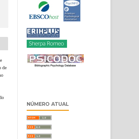
de
o de
ho
 do
NÚMERO ATUAL