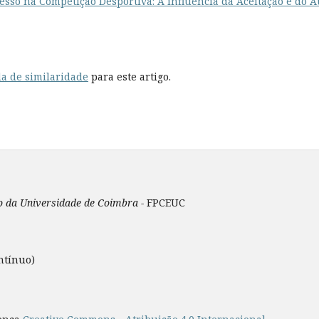
esso na Competição Desportiva: A influência da Aceitação e do A
a de similaridade
para este artigo.
ão da Universidade de Coimbra -
FPCEUC
ntínuo)