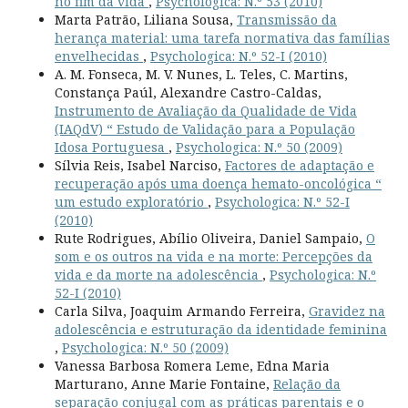
no fim da vida
,
Psychologica: N.º 53 (2010)
Marta Patrão, Liliana Sousa,
Transmissão da
herança material: uma tarefa normativa das famílias
envelhecidas
,
Psychologica: N.º 52-I (2010)
A. M. Fonseca, M. V. Nunes, L. Teles, C. Martins,
Constança Paúl, Alexandre Castro-Caldas,
Instrumento de Avaliação da Qualidade de Vida
(IAQdV) “ Estudo de Validação para a População
Idosa Portuguesa
,
Psychologica: N.º 50 (2009)
Sílvia Reis, Isabel Narciso,
Factores de adaptação e
recuperação após uma doença hemato-oncológica “
um estudo exploratório
,
Psychologica: N.º 52-I
(2010)
Rute Rodrigues, Abílio Oliveira, Daniel Sampaio,
O
som e os outros na vida e na morte: Percepções da
vida e da morte na adolescência
,
Psychologica: N.º
52-I (2010)
Carla Silva, Joaquim Armando Ferreira,
Gravidez na
adolescência e estruturação da identidade feminina
,
Psychologica: N.º 50 (2009)
Vanessa Barbosa Romera Leme, Edna Maria
Marturano, Anne Marie Fontaine,
Relação da
separação conjugal com as práticas parentais e o