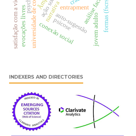
universidade de coimbra
análise factorial
ação social
satisfação com a vida
formas (fscrs)
narrativa
entrapment
evocações livres
auto-sugestão
jovem adulto
psicose
conexão social
INDEXERS AND DIRECTORIES