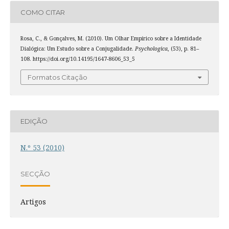
COMO CITAR
Rosa, C., & Gonçalves, M. (2010). Um Olhar Empírico sobre a Identidade
Dialógica: Um Estudo sobre a Conjugalidade.
Psychologica
, (53), p. 81–
108. https://doi.org/10.14195/1647-8606_53_5
Formatos Citação
EDIÇÃO
N.º 53 (2010)
SECÇÃO
Artigos