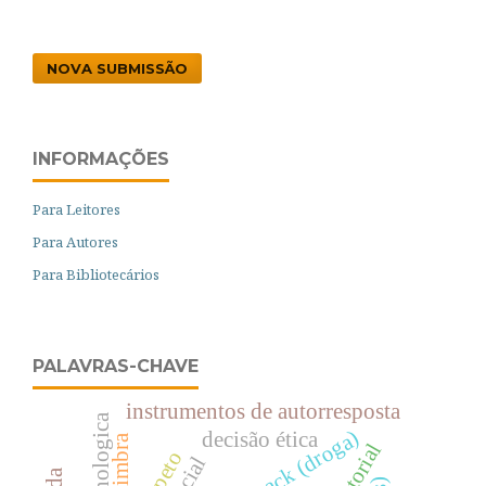
NOVA SUBMISSÃO
INFORMAÇÕES
Para Leitores
Para Autores
Para Bibliotecários
PALAVRAS-CHAVE
instrumentos de autorresposta
psychologica
crack (droga)
decisão ética
Ãmpeto