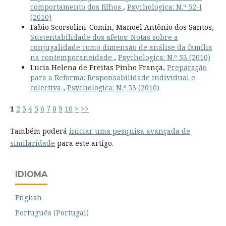
comportamento dos filhos
,
Psychologica: N.º 52-I
(2010)
Fabio Scorsolini-Comin, Manoel Antônio dos Santos,
Sustentabilidade dos afetos: Notas sobre a
conjugalidade como dimensão de análise da família
na contemporaneidade
,
Psychologica: N.º 53 (2010)
Lucia Helena de Freitas Pinho França,
Preparação
para a Reforma: Responsabilidade individual e
colectiva
,
Psychologica: N.º 53 (2010)
1
2
3
4
5
6
7
8
9
10
>
>>
Também poderá
iniciar uma pesquisa avançada de
similaridade
para este artigo.
IDIOMA
English
Português (Portugal)