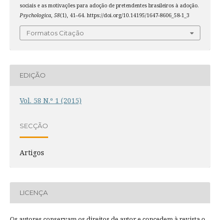
sociais e as motivações para adoção de pretendentes brasileiros à adoção.
Psychologica
,
58
(1), 41–64. https://doi.org/10.14195/1647-8606_58-1_3
Formatos Citação
EDIÇÃO
Vol. 58 N.º 1 (2015)
SECÇÃO
Artigos
LICENÇA
Os autores conservam os direitos de autor e concedem à revista o