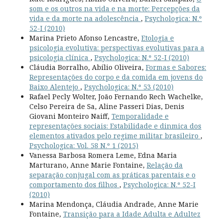
som e os outros na vida e na morte: Percepções da
vida e da morte na adolescência
,
Psychologica: N.º
52-I (2010)
Marina Prieto Afonso Lencastre,
Etologia e
psicologia evolutiva: perspectivas evolutivas para a
psicologia clínica
,
Psychologica: N.º 52-I (2010)
Cláudia Borralho, Abílio Oliveira,
Formas e Sabores:
Representações do corpo e da comida em jovens do
Baixo Alentejo
,
Psychologica: N.º 53 (2010)
Rafael Pecly Wolter, João Fernando Rech Wachelke,
Celso Pereira de Sa, Aline Passeri Dias, Denis
Giovani Monteiro Naiff,
Temporalidade e
representações sociais: Estabilidade e dinmica dos
elementos ativados pelo regime militar brasileiro
,
Psychologica: Vol. 58 N.º 1 (2015)
Vanessa Barbosa Romera Leme, Edna Maria
Marturano, Anne Marie Fontaine,
Relação da
separação conjugal com as práticas parentais e o
comportamento dos filhos
,
Psychologica: N.º 52-I
(2010)
Marina Mendonça, Cláudia Andrade, Anne Marie
Fontaine,
Transição para a Idade Adulta e Adultez