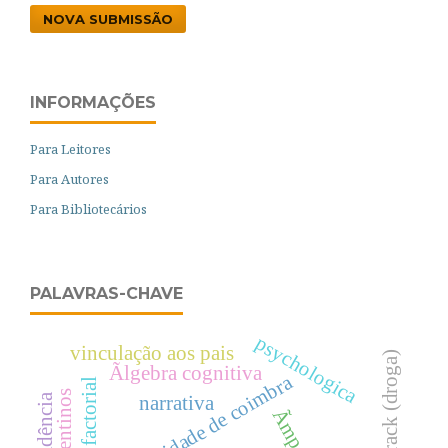
NOVA SUBMISSÃO
INFORMAÇÕES
Para Leitores
Para Autores
Para Bibliotecários
PALAVRAS-CHAVE
psychologica
vinculação aos pais
crack (droga)
Ãlgebra cognitiva
universidade de coimbra
análise factorial
narrativa
Ãmpeto