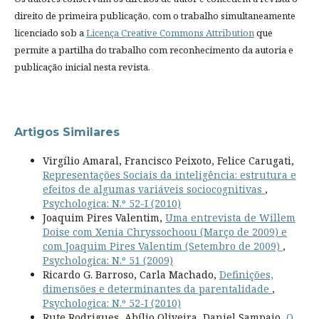
direito de primeira publicação, com o trabalho simultaneamente
licenciado sob a
Licença Creative Commons Attribution
que
permite a partilha do trabalho com reconhecimento da autoria e
publicação inicial nesta revista.
Artigos Similares
Virgílio Amaral, Francisco Peixoto, Felice Carugati,
Representações Sociais da inteligência: estrutura e
efeitos de algumas variáveis sociocognitivas
,
Psychologica: N.º 52-I (2010)
Joaquim Pires Valentim,
Uma entrevista de Willem
Doise com Xenia Chryssochoou (Março de 2009) e
com Joaquim Pires Valentim (Setembro de 2009)
,
Psychologica: N.º 51 (2009)
Ricardo G. Barroso, Carla Machado,
Definições,
dimensões e determinantes da parentalidade
,
Psychologica: N.º 52-I (2010)
Rute Rodrigues, Abílio Oliveira, Daniel Sampaio,
O