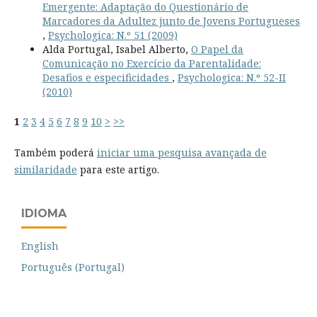
Emergente: Adaptação do Questionário de
Marcadores da Adultez junto de Jovens Portugueses
,
Psychologica: N.º 51 (2009)
Alda Portugal, Isabel Alberto,
O Papel da
Comunicação no Exercício da Parentalidade:
Desafios e especificidades
,
Psychologica: N.º 52-II
(2010)
1
2
3
4
5
6
7
8
9
10
>
>>
Também poderá
iniciar uma pesquisa avançada de
similaridade
para este artigo.
IDIOMA
English
Português (Portugal)