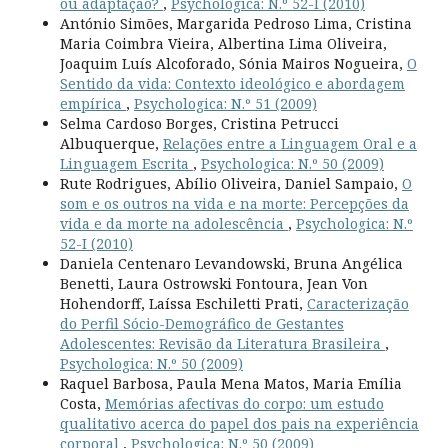
ou adaptação?
,
Psychologica: N.º 52-I (2010)
António Simões, Margarida Pedroso Lima, Cristina
Maria Coimbra Vieira, Albertina Lima Oliveira,
Joaquim Luís Alcoforado, Sónia Mairos Nogueira,
O
Sentido da vida: Contexto ideológico e abordagem
empírica
,
Psychologica: N.º 51 (2009)
Selma Cardoso Borges, Cristina Petrucci
Albuquerque,
Relações entre a Linguagem Oral e a
Linguagem Escrita
,
Psychologica: N.º 50 (2009)
Rute Rodrigues, Abílio Oliveira, Daniel Sampaio,
O
som e os outros na vida e na morte: Percepções da
vida e da morte na adolescência
,
Psychologica: N.º
52-I (2010)
Daniela Centenaro Levandowski, Bruna Angélica
Benetti, Laura Ostrowski Fontoura, Jean Von
Hohendorff, Laíssa Eschiletti Prati,
Caracterização
do Perfil Sócio-Demográfico de Gestantes
Adolescentes: Revisão da Literatura Brasileira
,
Psychologica: N.º 50 (2009)
Raquel Barbosa, Paula Mena Matos, Maria Emília
Costa,
Memórias afectivas do corpo: um estudo
qualitativo acerca do papel dos pais na experiência
corporal
,
Psychologica: N.º 50 (2009)