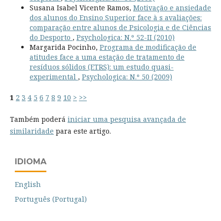
Susana Isabel Vicente Ramos,
Motivação e ansiedade
dos alunos do Ensino Superior face à s avaliações:
comparação entre alunos de Psicologia e de Ciências
do Desporto
,
Psychologica: N.º 52-II (2010)
Margarida Pocinho,
Programa de modificação de
atitudes face a uma estação de tratamento de
resíduos sólidos (ETRS): um estudo quasi-
experimental
,
Psychologica: N.º 50 (2009)
1
2
3
4
5
6
7
8
9
10
>
>>
Também poderá
iniciar uma pesquisa avançada de
similaridade
para este artigo.
IDIOMA
English
Português (Portugal)