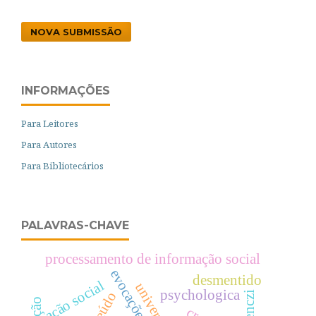
NOVA SUBMISSÃO
INFORMAÇÕES
Para Leitores
Para Autores
Para Bibliotecários
PALAVRAS-CHAVE
processamento de informação social
evocações livres
desmentido
ação social
psychologica
ferenczi