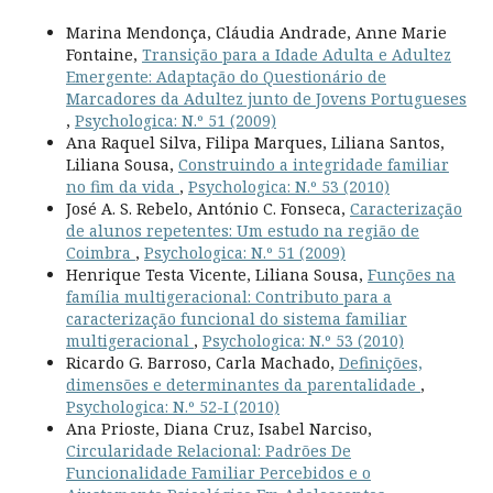
Marina Mendonça, Cláudia Andrade, Anne Marie
Fontaine,
Transição para a Idade Adulta e Adultez
Emergente: Adaptação do Questionário de
Marcadores da Adultez junto de Jovens Portugueses
,
Psychologica: N.º 51 (2009)
Ana Raquel Silva, Filipa Marques, Liliana Santos,
Liliana Sousa,
Construindo a integridade familiar
no fim da vida
,
Psychologica: N.º 53 (2010)
José A. S. Rebelo, António C. Fonseca,
Caracterização
de alunos repetentes: Um estudo na região de
Coimbra
,
Psychologica: N.º 51 (2009)
Henrique Testa Vicente, Liliana Sousa,
Funções na
família multigeracional: Contributo para a
caracterização funcional do sistema familiar
multigeracional
,
Psychologica: N.º 53 (2010)
Ricardo G. Barroso, Carla Machado,
Definições,
dimensões e determinantes da parentalidade
,
Psychologica: N.º 52-I (2010)
Ana Prioste, Diana Cruz, Isabel Narciso,
Circularidade Relacional: Padrões De
Funcionalidade Familiar Percebidos e o