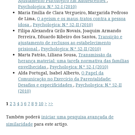
Ajustamento Psicológico Em Adolescentes
,
Psychologica: N.º 52-I (2010)
Maria Emília de Clara Vergueiro, Margarida Pedroso
de Lima,
O ageism e os maus-tratos contra a pessoa
idosa
,
Psychologica: N.º 52-II (2010)
Filipa Alexandra Grilo Novais, Joaquim Armando
Ferreira, Eduardo Ribeiro dos Santos,
Transição e
ajustamento de reclusos ao estabelecimento
prisional
,
Psychologica: N.º 52-II (2010)
Marta Patrão, Liliana Sousa,
Transmissão da
herança material: uma tarefa normativa das famílias
envelhecidas
,
Psychologica: N.º 52-I (2010)
Alda Portugal, Isabel Alberto,
O Papel da
Comunicação no Exercício da Parentalidade:
Desafios e especificidades
,
Psychologica: N.º 52-II
(2010)
1
2
3
4
5
6
7
8
9
10
>
>>
Também poderá
iniciar uma pesquisa avançada de
similaridade
para este artigo.