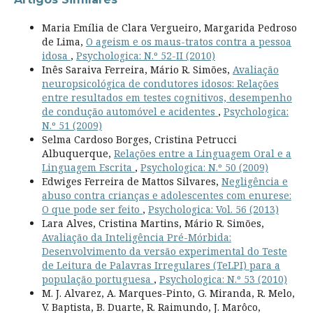
Maria Emília de Clara Vergueiro, Margarida Pedroso
de Lima,
O ageism e os maus-tratos contra a pessoa
idosa
,
Psychologica: N.º 52-II (2010)
Inês Saraiva Ferreira, Mário R. Simões,
Avaliação
neuropsicológica de condutores idosos: Relações
entre resultados em testes cognitivos, desempenho
de condução automóvel e acidentes
,
Psychologica:
N.º 51 (2009)
Selma Cardoso Borges, Cristina Petrucci
Albuquerque,
Relações entre a Linguagem Oral e a
Linguagem Escrita
,
Psychologica: N.º 50 (2009)
Edwiges Ferreira de Mattos Silvares,
Negligência e
abuso contra crianças e adolescentes com enurese:
O que pode ser feito
,
Psychologica: Vol. 56 (2013)
Lara Alves, Cristina Martins, Mário R. Simões,
Avaliação da Inteligência Pré-Mórbida:
Desenvolvimento da versão experimental do Teste
de Leitura de Palavras Irregulares (TeLPI) para a
população portuguesa
,
Psychologica: N.º 53 (2010)
M. J. Alvarez, A. Marques-Pinto, G. Miranda, R. Melo,
V. Baptista, B. Duarte, R. Raimundo, J. Marôco,