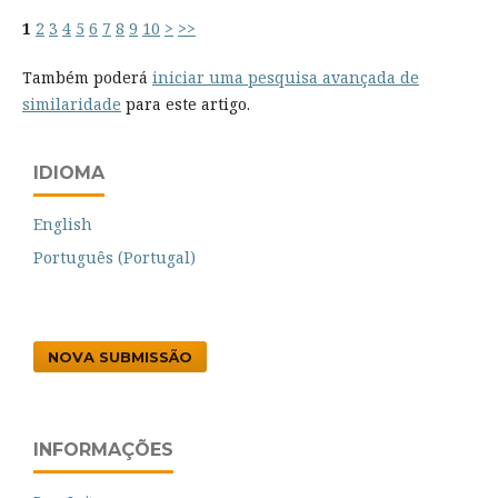
1
2
3
4
5
6
7
8
9
10
>
>>
Também poderá
iniciar uma pesquisa avançada de
similaridade
para este artigo.
IDIOMA
English
Português (Portugal)
NOVA SUBMISSÃO
INFORMAÇÕES