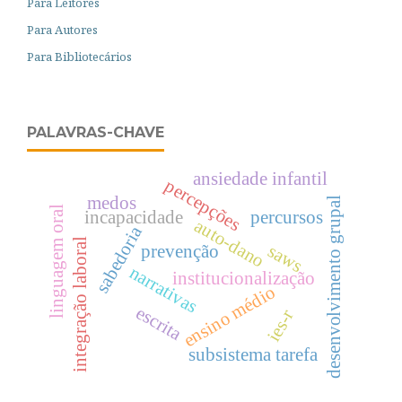
Para Leitores
Para Autores
Para Bibliotecários
PALAVRAS-CHAVE
ansiedade infantil
percepções
medos
desenvolvimento grupal
linguagem oral
incapacidade
percursos
auto-dano
sabedoria
integração laboral
saws
prevenção
narrativas
institucionalização
ensino médio
escrita
ies-r
subsistema tarefa