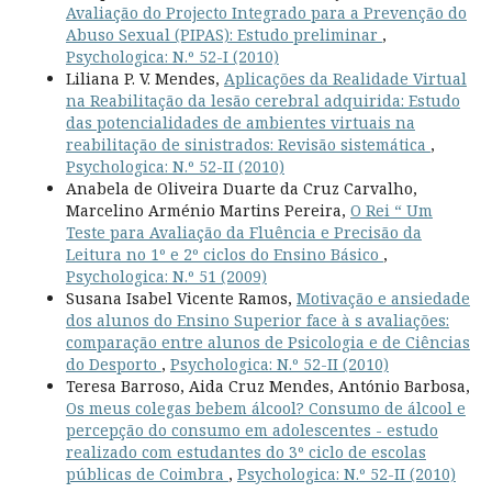
Avaliação do Projecto Integrado para a Prevenção do
Abuso Sexual (PIPAS): Estudo preliminar
,
Psychologica: N.º 52-I (2010)
Liliana P. V. Mendes,
Aplicações da Realidade Virtual
na Reabilitação da lesão cerebral adquirida: Estudo
das potencialidades de ambientes virtuais na
reabilitação de sinistrados: Revisão sistemática
,
Psychologica: N.º 52-II (2010)
Anabela de Oliveira Duarte da Cruz Carvalho,
Marcelino Arménio Martins Pereira,
O Rei “ Um
Teste para Avaliação da Fluência e Precisão da
Leitura no 1º e 2º ciclos do Ensino Básico
,
Psychologica: N.º 51 (2009)
Susana Isabel Vicente Ramos,
Motivação e ansiedade
dos alunos do Ensino Superior face à s avaliações:
comparação entre alunos de Psicologia e de Ciências
do Desporto
,
Psychologica: N.º 52-II (2010)
Teresa Barroso, Aida Cruz Mendes, António Barbosa,
Os meus colegas bebem álcool? Consumo de álcool e
percepção do consumo em adolescentes - estudo
realizado com estudantes do 3º ciclo de escolas
públicas de Coimbra
,
Psychologica: N.º 52-II (2010)