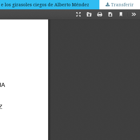
e los girasoles ciegos de Alberto Méndez
Transferir