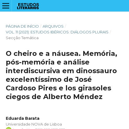
PÁGINA DE INÍCIO
/
ARQUIVOS
/
VOL. 11 (2021): ESTUDOS IBÉRICOS: DIÁLOGOS PLURAIS
/
Secção Temática
O cheiro e a náusea. Memória,
pós-memória e análise
interdiscursiva em dinossauro
excelentíssimo de José
Cardoso Pires e los girasoles
ciegos de Alberto Méndez
Eduarda Barata
Universidade NOVA de Lisboa