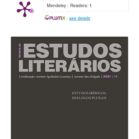
Mendeley - Readers:
1
-
see details