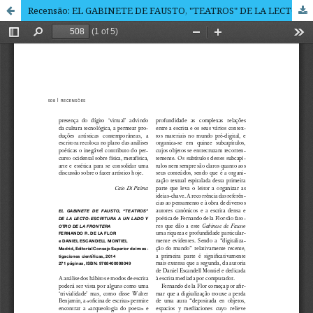
Recensão: EL GABINETE DE FAUSTO, "TEATROS" DE LA LECTO-ESCRITURA A UN LADO Y OTRO DE LA FRONTERA ” FERNANDO R. DE LA FLOR e DANIEL ESCANDELL MONTIEL