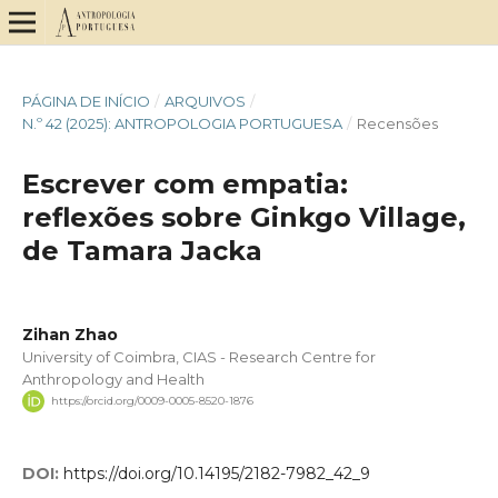
PÁGINA DE INÍCIO
/
ARQUIVOS
/
N.º 42 (2025): ANTROPOLOGIA PORTUGUESA
/
Recensões
Escrever com empatia:
reflexões sobre Ginkgo Village,
de Tamara Jacka
Zihan Zhao
University of Coimbra, CIAS - Research Centre for
Anthropology and Health
https://orcid.org/0009-0005-8520-1876
DOI:
https://doi.org/10.14195/2182-7982_42_9