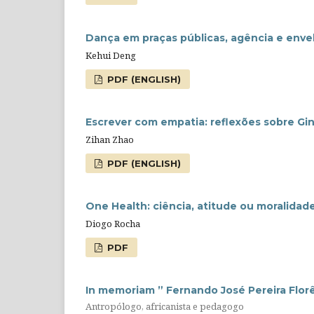
Dança em praças públicas, agência e enve
Kehui Deng
PDF (ENGLISH)
Escrever com empatia: reflexões sobre Gin
Zihan Zhao
PDF (ENGLISH)
One Health: ciência, atitude ou moralidad
Diogo Rocha
PDF
In memoriam ” Fernando José Pereira Flor
Antropólogo, africanista e pedagogo