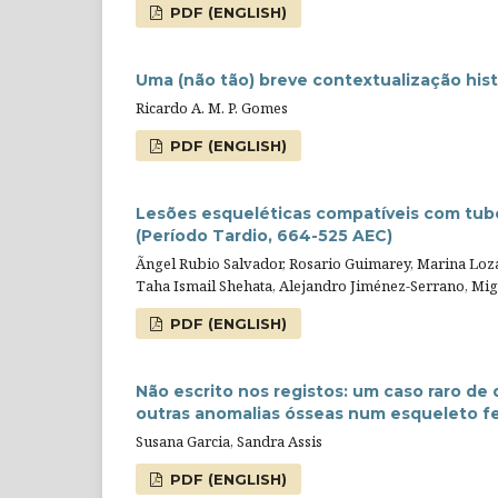
PDF (ENGLISH)
Uma (não tão) breve contextualização hist
Ricardo A. M. P. Gomes
PDF (ENGLISH)
Lesões esqueléticas compatíveis com tub
(Período Tardio, 664-525 AEC)
Ãngel Rubio Salvador, Rosario Guimarey, Marina Loz
Taha Ismail Shehata, Alejandro Jiménez-Serrano, Mig
PDF (ENGLISH)
Não escrito nos registos: um caso raro de
outras anomalias ósseas num esqueleto fe
Susana Garcia, Sandra Assis
PDF (ENGLISH)