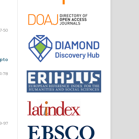
7-50
ipto
51-78
9-97