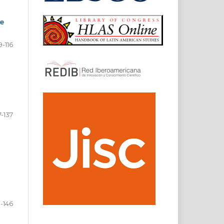
de
9-116
7-137
1-146