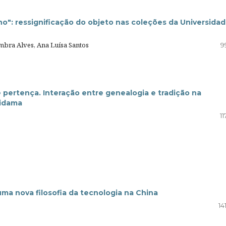
o": ressignificação do objeto nas coleções da Universida
imbra Alves, Ana Luísa Santos
9
pertença. Interação entre genealogia e tradição na
Sidama
11
uma nova filosofia da tecnologia na China
14