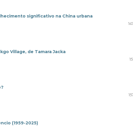
lhecimento significativo na China urbana
14
kgo Village, de Tamara Jacka
15
e?
15
êncio (1959-2025)