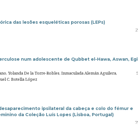
órica das lesões esqueléticas porosas (LEPs)
2
erculose num adolescente de Qubbet el-Hawa, Aswan, Eg
ano, Yolanda De la Torre-Robles, Inmaculada Alemán Aguilera,
uel C. Botella López
 desaparecimento ipsilateral da cabeça e colo do fémur e
minino da Coleção Luís Lopes (Lisboa, Portugal)
7