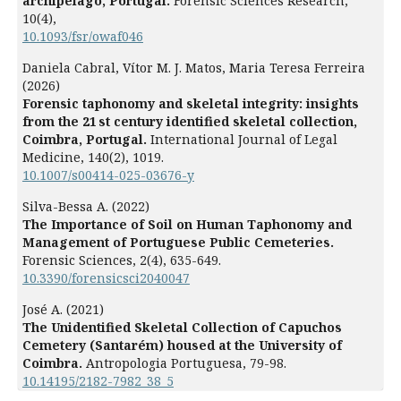
archipelago, Portugal.
Forensic Sciences Research,
10
(4),
10.1093/fsr/owaf046
Daniela Cabral, Vítor M. J. Matos, Maria Teresa Ferreira
(2026)
Forensic taphonomy and skeletal integrity: insights
from the 21 st century identified skeletal collection,
Coimbra, Portugal.
International Journal of Legal
Medicine,
140
(2),
1019.
10.1007/s00414-025-03676-y
Silva-Bessa A. (2022)
The Importance of Soil on Human Taphonomy and
Management of Portuguese Public Cemeteries.
Forensic Sciences,
2
(4),
635-649.
10.3390/forensicsci2040047
José A. (2021)
The Unidentified Skeletal Collection of Capuchos
Cemetery (Santarém) housed at the University of
Coimbra.
Antropologia Portuguesa,
79-98.
10.14195/2182-7982_38_5