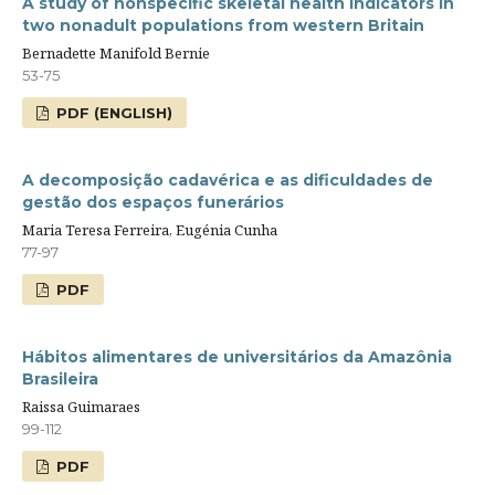
A study of nonspecific skeletal health indicators in
two nonadult populations from western Britain
Bernadette Manifold Bernie
53-75
PDF (ENGLISH)
A decomposição cadavérica e as dificuldades de
gestão dos espaços funerários
Maria Teresa Ferreira, Eugénia Cunha
77-97
PDF
Hábitos alimentares de universitários da Amazônia
Brasileira
Raissa Guimaraes
99-112
PDF