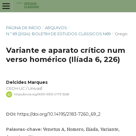
PÁGINA DE INÍCIO
/
ARQUIVOS
/
N.º 69 (2024): BOLETIM DE ESTUDOS CLÁSSICOS N69
/
Grego
Variante e aparato crítico num
verso homérico (Ilíada 6, 226)
Delcides Marques
CECH-UC / Univasf
https://orcid.org/0000-0003-2179-3268
DOI:
https://doi.org/10.14195/2183-7260_69_2
Venetus A, Homero, Ilíada, Variante,
Palavras-chave: