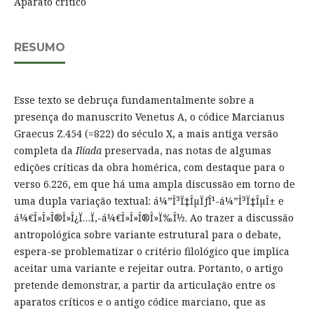
Aparato crítico
RESUMO
Esse texto se debruça fundamentalmente sobre a
presença do manuscrito Venetus A, o códice Marcianus
Graecus Z.454 (=822) do século X, a mais antiga versão
completa da
Ilíada
preservada, nas notas de algumas
edições críticas da obra homérica, com destaque para o
verso 6.226, em que há uma ampla discussão em torno de
uma dupla variação textual: á¼”Î³Ï‡ÎµÏƒÎ¹-á¼”Î³Ï‡ÎµÎ± e
á¼€Î»Î»Î®Î»Î¿Ï…Ï‚-á¼€Î»Î»Î®Î»Ï‰Î½. Ao trazer a discussão
antropológica sobre variante estrutural para o debate,
espera-se problematizar o critério filológico que implica
aceitar uma variante e rejeitar outra. Portanto, o artigo
pretende demonstrar, a partir da articulação entre os
aparatos críticos e o antigo códice marciano, que as