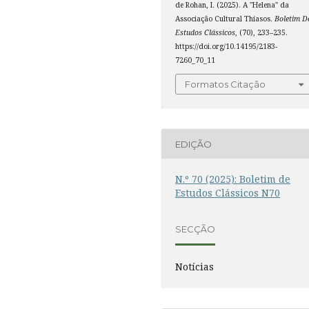
de Rohan, I. (2025). A "Helena" da
Associação Cultural Thíasos.
Boletim D
Estudos Clássicos
, (70), 233–235.
https://doi.org/10.14195/2183-
7260_70_11
Formatos Citação
EDIÇÃO
N.º 70 (2025): Boletim de
Estudos Clássicos N70
SECÇÃO
Notícias