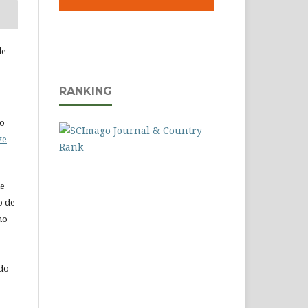
de
RANKING
do
ve
de
o de
ho
 do