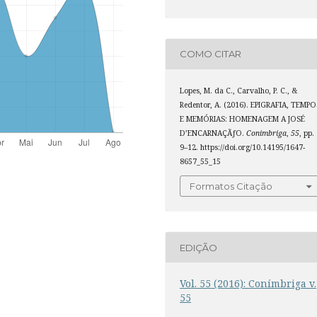
COMO CITAR
Lopes, M. da C., Carvalho, P. C., &
Redentor, A. (2016). EPIGRAFIA, TEMPO
E MEMÓRIAS: HOMENAGEM A JOSÉ
D’ENCARNAÇÃƒO.
Conimbriga
,
55
, pp.
9–12. https://doi.org/10.14195/1647-
8657_55_15
Formatos Citação
EDIÇÃO
Vol. 55 (2016): Conímbriga v.
55