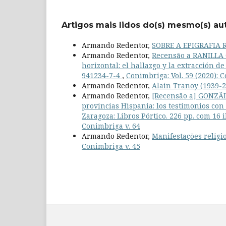
Artigos mais lidos do(s) mesmo(s) au
Armando Redentor,
SOBRE A EPIGRAFIA
Armando Redentor,
Recensão a RANILLA 
horizontal: el hallazgo y la extracción d
941234-7-4
,
Conimbriga: Vol. 59 (2020): 
Armando Redentor,
Alain Tranoy (1939-
Armando Redentor,
[Recensão a] GONZÃLE
provincias Hispania: los testimonios co
Zaragoza: Libros Pórtico. 226 pp. com 16 
Conimbriga v. 64
Armando Redentor,
Manifestações religi
Conimbriga v. 45