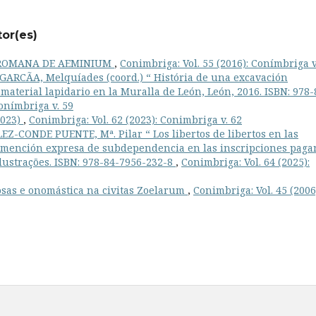
tor(es)
 ROMANA DE AEMINIUM
,
Conimbriga: Vol. 55 (2016): Conímbriga v
GARCÃA, Melquíades (coord.) “ História de una excavación
e material lapidario en la Muralla de León, León, 2016. ISBN: 978-
Conímbriga v. 59
2023)
,
Conimbriga: Vol. 62 (2023): Conimbriga v. 62
Z-CONDE PUENTE, Mª. Pilar “ Los libertos de libertos en las
n mención expresa de subdependencia en las inscripciones paga
ilustrações. ISBN: 978-84-7956-232-8
,
Conimbriga: Vol. 64 (2025):
osas e onomástica na civitas Zoelarum
,
Conimbriga: Vol. 45 (2006