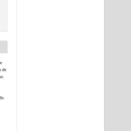
de
o de
ho
 do