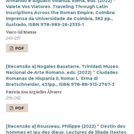
Armando e Alguacil Villanúa, Elena, eds. (2022) “
Valete Vos Viatores. Traveling Through Latin
Inscriptions Across the Roman Empire, Coimbra:
Imprensa da Universidade de Coimbra, 382 pp.,
ilustrado, ISBN 978-989-26-2335-1
Vasco Gil Mantas
249-257
PDF
[Recensão a] Nogales Basatarre, Trinidad; Museo
Nacional de Arte Romano, eds. (2022) “ Ciudades
Romanas de Hispania II, Roma: L´Erma di
Bretschneider, 451pp., ISBN 978-88-913-2767-3
Patricia Ana Argüelles Ãlvarez
259-262
PDF
[Recensão a] Rousseau, Philippe (2022) “ Destin des
hommes et jeu des dieux. Lectures de lIliade (textes