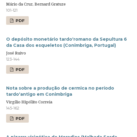
Mário da Cruz, Bernard Gratuze
101-121
PDF
O depósito monetário tardo‘romano da Sepultura 6
da Casa dos esqueletos (Conimbriga, Portugal)
José Ruivo
123-144
PDF
Nota sobre a produção de cermica no período
tardo‘antigo em Conimbriga
Virgílio Hipólito Correia
145-162
PDF
A pizarra visigótica de Moradios (Malhada Sorda,