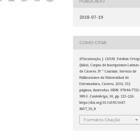
PUBLICADO
2018-07-19
COMO CITAR
d’Encarnação, J. (2018). Esteban Orteg
(Julio), Corpus de Inscripciones Latinas
de Cáceres. IV “ Caurium. Servicio de
Publicaciones da Universidad de
Extremadura, Cáceres, 2016, 332
páginas, ilustradas. ISBN: 978-84-7723-
989-5.
Conimbriga
,
56
, pp. 223–226.
https://doi.org/10.14195/1647-
8657_56_8
Formatos Citação