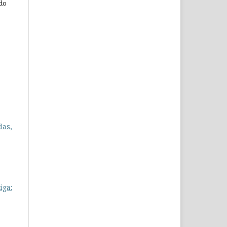
 do
das,
iga: