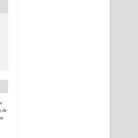
de
o de
ho