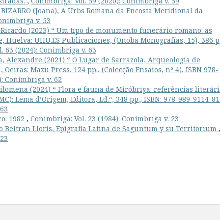
stradas.
,
Conimbriga: Vol. 59 (2020): Conímbriga v. 59
 BIZARRO (Joana), A Urbs Romana da Encosta Meridional da
Conímbriga v. 53
 Ricardo (2023) “ Um tipo de monumento funerário romano: as
, Huelva: UHU.ES Publicaciones, (Onoba Monografías, 15), 386 p
. 63 (2024): Conimbriga v. 63
a, Alexandre (2021) “ O Lugar de Sarrazola, Arqueologia de
Oeiras: Mazu Press, 124 pp., (Colecção Ensaios, nº 4), ISBN 978-
): Conimbriga v. 62
ilomena (2024) “ Flora e fauna de Miróbriga: referências literári
MC): Lema d’Origem, Editora, Ld.ª, 348 pp., ISBN: 978-989-9114-8
 63
co: 1982
,
Conimbriga: Vol. 23 (1984): Conimbriga v. 23
o Beltran Lloris, Epigrafia Latina de Saguntum y su Territorium
 23