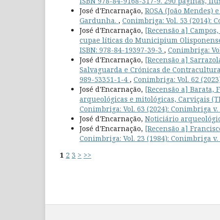
ISBN 978-84-9168-317-9. 290 páginas, ilu
José d'Encarnação,
ROSA (João Mendes) e
Gardunha.
,
Conimbriga: Vol. 53 (2014): 
José d'Encarnação,
[Recensão a] Campos,
cupae líticas do Municipium Olisponense
ISBN: 978-84-19397-39-3
,
Conimbriga: Vol
José d'Encarnação,
[Recensão a] Sarrazol
Salvaguarda e Crónicas de Contracultura, 
989-53351-1-4
,
Conimbriga: Vol. 62 (2023
José d'Encarnação,
[Recensão a] Barata, F
arqueológicas e mitológicas, Carviçais (T
Conimbriga: Vol. 63 (2024): Conimbriga v.
José d'Encarnação,
Noticiário arqueológi
José d'Encarnação,
[Recensão a] Francisc
Conimbriga: Vol. 23 (1984): Conimbriga v.
1
2
3
>
>>