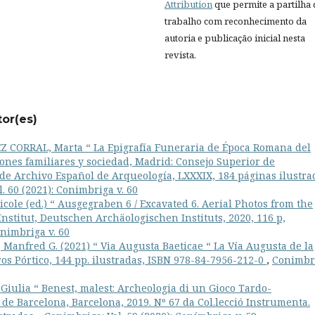
Attribution
que permite a partilha
trabalho com reconhecimento da
autoria e publicação inicial nesta
revista.
tor(es)
 CORRAL, Marta “ La Epigrafía Funeraria de Época Romana del
nes familiares y sociedad, Madrid: Consejo Superior de
s de Archivo Español de Arqueología, LXXXIX, 184 páginas ilustra
. 60 (2021): Conimbriga v. 60
cole (ed.) “ Ausgegraben 6 / Excavated 6. Aerial Photos from the
nstitut, Deutschen Archäologischen Instituts, 2020, 116 p,
onimbriga v. 60
 Manfred G. (2021) “ Via Augusta Baeticae “ La Vía Augusta de la
ros Pórtico, 144 pp. ilustradas, ISBN 978-84-7956-212-0
,
Conimbr
iulia “ Benest, malest: Archeologia di un Gioco Tardo-
 de Barcelona, Barcelona, 2019. Nº 67 da Col.lecció Instrumenta.