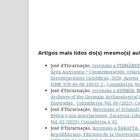
Artigos mais lidos do(s) mesmo(s) au
José d'Encarnação,
recensão a FERNÃNDEZ
Ãrea Autrigona “ Conmemoración, relacio
Investigaciones Científicas, 2020, Anejo
ISBN: 978-84-00-10652-2
,
Conimbriga: Vol
José d'Encarnação,
recensão a KEHRER, Ni
Archives of the Germain Archaeological I
ilustradas
,
Conimbriga: Vol. 60 (2021): C
José d’Encarnação,
[Recensão a] Schmidt,
Bética y sus inscripciones, Zaragoza: Lib
Vol. 62 (2023): Conimbriga v. 62
José D'Encarnação,
Recensão a BARATTA, G
Repubblicano, Edicions de la Universitat