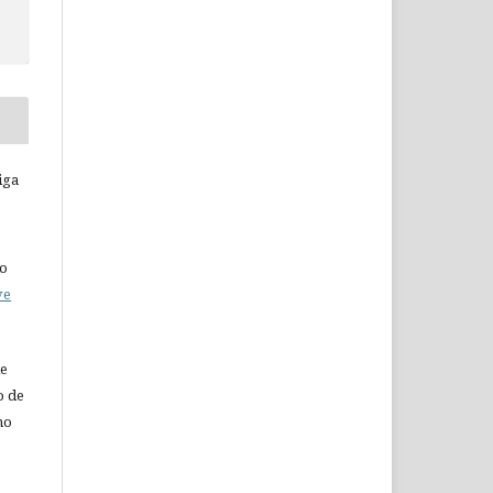
iga
do
ve
de
o de
ho