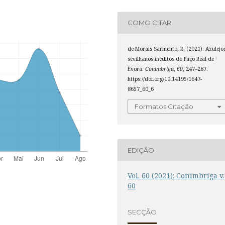
COMO CITAR
de Morais Sarmento, R. (2021). Azulejo
sevilhanos inéditos do Paço Real de
Évora.
Conimbriga
,
60
, 247–287.
https://doi.org/10.14195/1647-
8657_60_6
Formatos Citação
EDIÇÃO
Vol. 60 (2021): Conimbriga v.
60
SECÇÃO