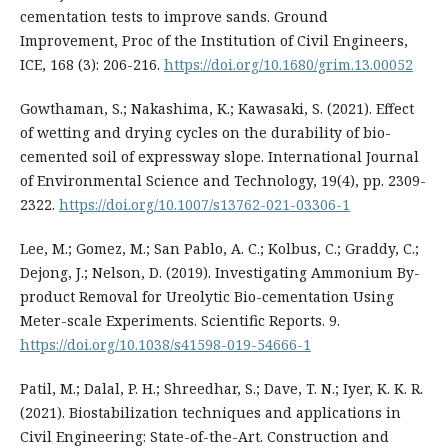
cementation tests to improve sands. Ground
Improvement, Proc of the Institution of Civil Engineers,
ICE, 168 (3): 206-216.
https://doi.org/10.1680/grim.13.00052
Gowthaman, S.; Nakashima, K.; Kawasaki, S. (2021). Effect
of wetting and drying cycles on the durability of bio-
cemented soil of expressway slope. International Journal
of Environmental Science and Technology, 19(4), pp. 2309-
2322.
https://doi.org/10.1007/s13762-021-03306-1
Lee, M.; Gomez, M.; San Pablo, A. C.; Kolbus, C.; Graddy, C.;
Dejong, J.; Nelson, D. (2019). Investigating Ammonium By-
product Removal for Ureolytic Bio-cementation Using
Meter-scale Experiments. Scientific Reports. 9.
https://doi.org/10.1038/s41598-019-54666-1
Patil, M.; Dalal, P. H.; Shreedhar, S.; Dave, T. N.; Iyer, K. K. R.
(2021). Biostabilization techniques and applications in
Civil Engineering: State-of-the-Art. Construction and