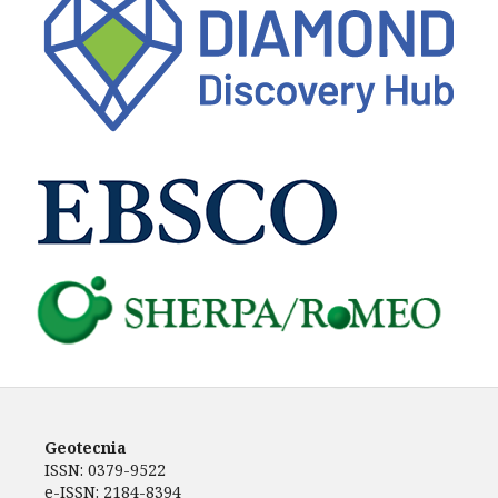
Geotecnia
ISSN: 0379-9522
e-ISSN: 2184-8394