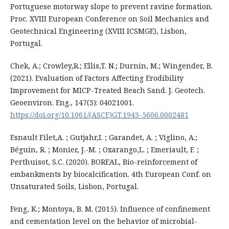
Portuguese motorway slope to prevent ravine formation.
Proc. XVIII European Conference on Soil Mechanics and
Geotechnical Engineering (XVIII ICSMGE), Lisbon,
Portugal.
Chek, A.; Crowley,R.; Ellis,T. N.; Durnin, M.; Wingender, B.
(2021). Evaluation of Factors Affecting Erodibility
Improvement for MICP-Treated Beach Sand. J. Geotech.
Geoenviron. Eng., 147(3): 04021001.
https://doi.org/10.1061/(ASCE)GT.1943-5606.0002481
Esnault Filet,A. ; Gutjahr,I. ; Garandet, A. ; Viglino, A.;
Béguin, R. ; Monier, J.-M. ; Oxarango,L. ; Emeriault, F. ;
Perthuisot, S.C. (2020). BOREAL, Bio-reinforcement of
embankments by biocalcification. 4th European Conf. on
Unsaturated Soils, Lisbon, Portugal.
Feng, K.; Montoya, B. M. (2015). Influence of confinement
and cementation level on the behavior of microbial-