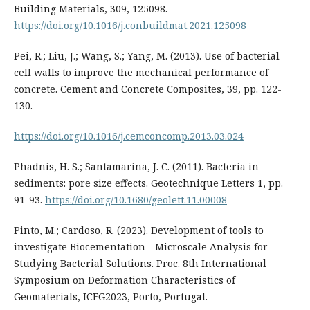
Building Materials, 309, 125098.
https://doi.org/10.1016/j.conbuildmat.2021.125098
Pei, R.; Liu, J.; Wang, S.; Yang, M. (2013). Use of bacterial
cell walls to improve the mechanical performance of
concrete. Cement and Concrete Composites, 39, pp. 122-
130.
https://doi.org/10.1016/j.cemconcomp.2013.03.024
Phadnis, H. S.; Santamarina, J. C. (2011). Bacteria in
sediments: pore size effects. Geotechnique Letters 1, pp.
91-93.
https://doi.org/10.1680/geolett.11.00008
Pinto, M.; Cardoso, R. (2023). Development of tools to
investigate Biocementation - Microscale Analysis for
Studying Bacterial Solutions. Proc. 8th International
Symposium on Deformation Characteristics of
Geomaterials, ICEG2023, Porto, Portugal.