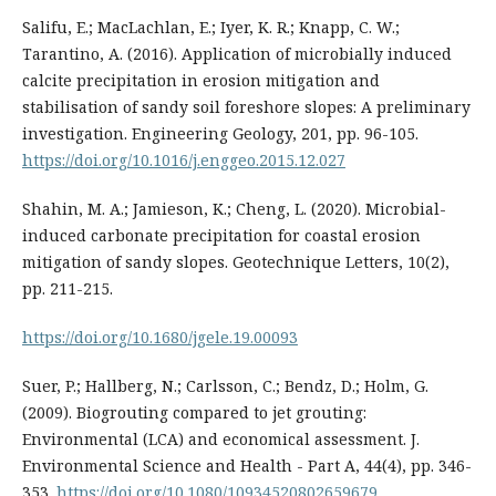
Salifu, E.; MacLachlan, E.; Iyer, K. R.; Knapp, C. W.;
Tarantino, A. (2016). Application of microbially induced
calcite precipitation in erosion mitigation and
stabilisation of sandy soil foreshore slopes: A preliminary
investigation. Engineering Geology, 201, pp. 96-105.
https://doi.org/10.1016/j.enggeo.2015.12.027
Shahin, M. A.; Jamieson, K.; Cheng, L. (2020). Microbial-
induced carbonate precipitation for coastal erosion
mitigation of sandy slopes. Geotechnique Letters, 10(2),
pp. 211-215.
https://doi.org/10.1680/jgele.19.00093
Suer, P.; Hallberg, N.; Carlsson, C.; Bendz, D.; Holm, G.
(2009). Biogrouting compared to jet grouting:
Environmental (LCA) and economical assessment. J.
Environmental Science and Health - Part A, 44(4), pp. 346-
353.
https://doi.org/10.1080/10934520802659679