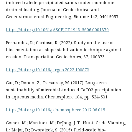
induced calcite precipitated sands under monotonic
drained loading. Journal of Geotechnical and
Geoenvironmental Engineering, Volume 142, 04015057.
https://doi.org/10.1061/(ASCE)GT.1943-5606.0001379
Fernandez, R.; Cardoso, R. (2022). Study on the use of
biocementation as slope stabilization technique against
erosion. Transportation Geotechnics, 37, 100873.
https://doi.org/10.1016/j.trgeo.2022.100873
Gat, D.; Ronen, Z.; Tsesarsky, M. (2017). Long-term
sustainability of microbial-induced CaCO3 precipitation
in aqueous media. Chemosphere 184, pp. 524-531.
https://doi.org/10.1016/j.chemosphere.2017.06.015
Gomez, M.; Martinez, M.; DeJong, J. T.; Hunt, C.; de Vlaming,
L.; Major, D.; Dworatzek, S. (2015). Field-scale bio-