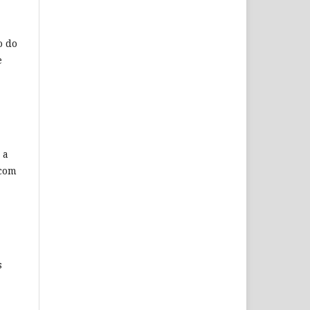
o do
e
 a
 com
s