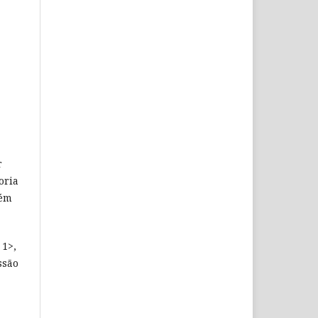
r
oria
bém
 1>,
ssão