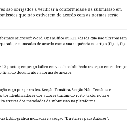
res são obrigados a verificar a conformidade da submissão em
 submissões que não estiverem de acordo com as normas serão
 formato Microsoft Word, OpenOffice ou RTF (desde que não ultrapassem
arado, e nomeadas de acordo com a sua sequência no artigo (Fig. 1, Fig.
de 12-pontos; emprega itálico em vez de sublinhado (excepto em endereço
 no final do documento na forma de anexos.
ção cega por pares (ex. Secção Temática, Secção Não-Temática e
tos identificadores dos autores (incluindo rosto, texto, notas e
feita através dos metadados da submissão na plataforma.
cia bibliográfica indicadas na secção "Diretrizes para Autores".