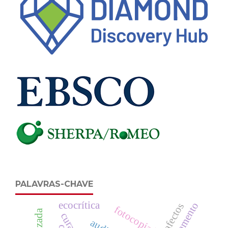
PALAVRAS-CHAVE
ecocrítica
afectos
fotocopiadora