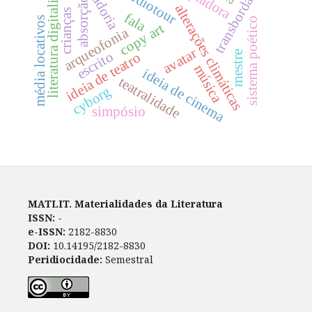
transbordamento
literatura digitalizada
curadoria
audiotour
absorção
alterações climáticas
crianças
fala
média locativos
sistema poético
copy art
arqueofonia
avatar
mestre
escrito
ideia de teatro
música
ideia de cinema
teatralidade
cyborg
simpósio
MATLIT. Materialidades da Literatura
ISSN:
-
e-ISSN:
2182-8830
DOI:
10.14195/2182-8830
Peridiocidade:
Semestral