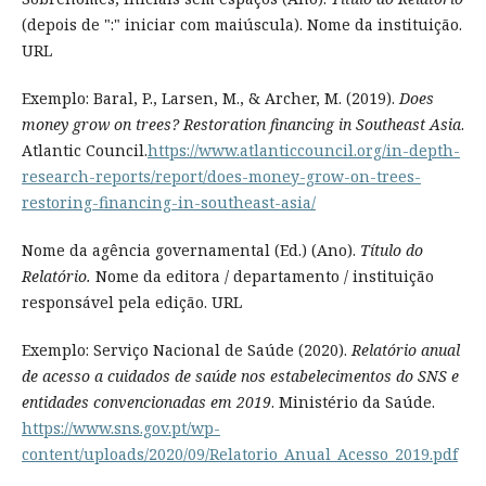
(depois de ":" iniciar com maiúscula). Nome da instituição.
URL
Exemplo: Baral, P., Larsen, M., & Archer, M. (2019).
Does
money grow on trees? Restoration financing in Southeast Asia
.
Atlantic Council.
https://www.atlanticcouncil.org/in-depth-
research-reports/report/does-money-grow-on-trees-
restoring-financing-in-southeast-asia/
Nome da agência governamental (Ed.) (Ano).
Título do
Relatório.
Nome da editora / departamento / instituição
responsável pela edição. URL
Exemplo: Serviço Nacional de Saúde (2020).
Relatório anual
de acesso a cuidados de saúde nos estabelecimentos do SNS e
entidades convencionadas em 2019
. Ministério da Saúde.
https://www.sns.gov.pt/wp-
content/uploads/2020/09/Relatorio_Anual_Acesso_2019.pdf