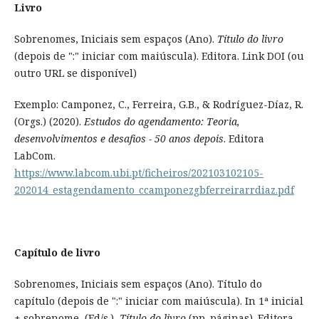
Livro
Sobrenomes, Iniciais sem espaços (Ano).
Título do livro
(depois de ":" iniciar com maiúscula). Editora. Link DOI (ou
outro URL se disponível)
Exemplo: Camponez, C., Ferreira, G.B., & Rodríguez-Díaz, R.
(Orgs.) (2020).
Estudos do agendamento: Teoria,
desenvolvimentos e desafios - 50 anos depois
. Editora
LabCom.
https://www.labcom.ubi.pt/ficheiros/202103102105-
202014_estagendamento_ccamponezgbferreirarrdiaz.pdf
Capítulo de livro
Sobrenomes, Iniciais sem espaços (Ano). Título do
capítulo (depois de ":" iniciar com maiúscula). In 1ª inicial
+ sobrenome, (Ed/s.),
Título do livro
(pp. páginas). Editora.