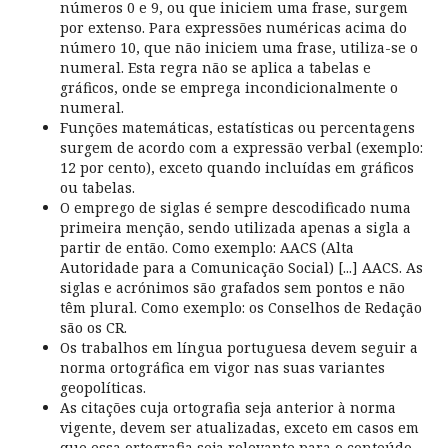
números 0 e 9, ou que iniciem uma frase, surgem
por extenso. Para expressões numéricas acima do
número 10, que não iniciem uma frase, utiliza-se o
numeral. Esta regra não se aplica a tabelas e
gráficos, onde se emprega incondicionalmente o
numeral.
Funções matemáticas, estatísticas ou percentagens
surgem de acordo com a expressão verbal (exemplo:
12 por cento), exceto quando incluídas em gráficos
ou tabelas.
O emprego de siglas é sempre descodificado numa
primeira menção, sendo utilizada apenas a sigla a
partir de então. Como exemplo: AACS (Alta
Autoridade para a Comunicação Social) [...] AACS. As
siglas e acrónimos são grafados sem pontos e não
têm plural. Como exemplo: os Conselhos de Redação
são os CR.
Os trabalhos em língua portuguesa devem seguir a
norma ortográfica em vigor nas suas variantes
geopolíticas.
As citações cuja ortografia seja anterior à norma
vigente, devem ser atualizadas, exceto em casos em
que essa ortografia seja relevante para o conteúdo