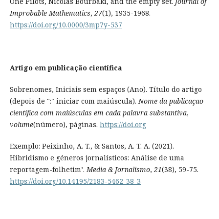
One Pilots, Nicolas Bourbaki, and the empty set.
Journal of
Improbable Mathematics
,
27
(1), 1935-1968.
https://doi.org/10.0000/3mp7y-537
Artigo em publicação científica
Sobrenomes, Iniciais sem espaços (Ano). Título do artigo
(depois de ":" iniciar com maiúscula).
Nome da publicação
científica com maiúsculas em cada palavra substantiva
,
volume
(número), páginas.
https://doi.org
Exemplo: Peixinho, A. T., & Santos, A. T. A. (2021).
Hibridismo e géneros jornalísticos: Análise de uma
reportagem-folhetim’.
Media & Jornalismo
,
21
(38), 59-75.
https://doi.org/10.14195/2183-5462_38_3