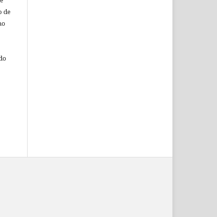
de
o de
ho
 do