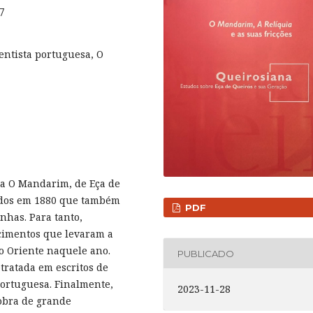
7
centista portuguesa, O
ela O Mandarim, de Eça de
cados em 1880 que também
PDF
nhas. Para tanto,
cimentos que levaram a
ao Oriente naquele ano.
PUBLICADO
tratada em escritos de
portuguesa. Finalmente,
2023-11-28
obra de grande