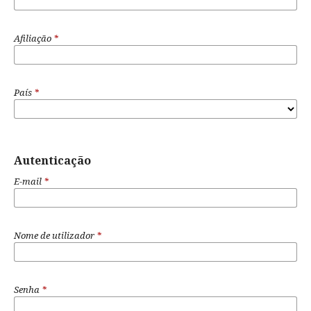
Afiliação
*
País
*
Autenticação
E-mail
*
Nome de utilizador
*
Senha
*