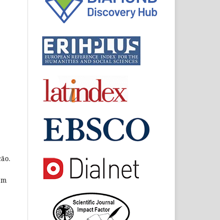
ão.
om