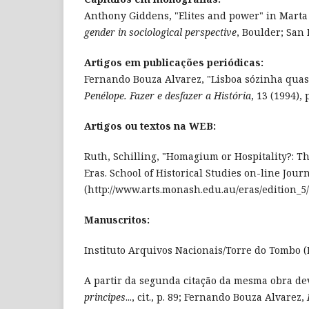
Anthony Giddens, "Elites and power" in Marta 
gender in sociological perspective
, Boulder; San 
Artigos em publicações periódicas:
Fernando Bouza Alvarez, "Lisboa sózinha quase
Penélope. Fazer e desfazer a História
, 13 (1994), 
Artigos ou textos na WEB:
Ruth, Schilling, "Homagium or Hospitality?: T
Eras. School of Historical Studies on-line Journ
(http://www.arts.monash.edu.au/eras/edition_5/
Manuscritos:
Instituto Arquivos Nacionais/Torre do Tombo (Li
A partir da segunda citação da mesma obra de
principes
..., cit., p. 89; Fernando Bouza Alvarez,