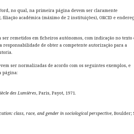
 Word, no qual, na primeira página devem ser claramente
, filiação académica (máximo de 2 instituições), ORCID e endere
em ser remetidos em ficheiros autónomos, com indicação no texto
 a responsabilidade de obter a competente autorização para a
toria.
 devem ser normalizadas de acordo com os seguintes exemplos, e
a página:
Siècle des Lumières
, Paris, Payot, 1971.
ication: class, race, and gender in sociological perspective
, Boulder;