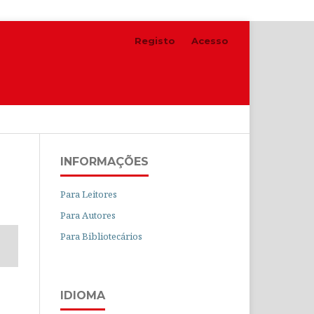
Registo
Acesso
Pesquisar
INFORMAÇÕES
Para Leitores
Para Autores
Para Bibliotecários
IDIOMA