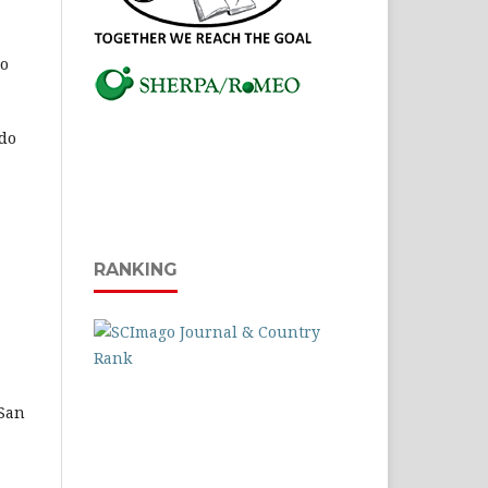
ço
 do
RANKING
 San