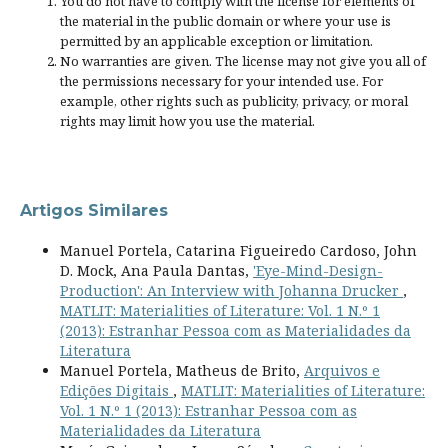
You do not have to comply with the license for elements of
the material in the public domain or where your use is
permitted by an applicable
exception or limitation
.
No warranties are given. The license may not give you all of
the permissions necessary for your intended use. For
example, other rights such as
publicity, privacy, or moral
rights
may limit how you use the material.
Artigos Similares
Manuel Portela, Catarina Figueiredo Cardoso, John
D. Mock, Ana Paula Dantas,
'Eye-Mind-Design-
Production': An Interview with Johanna Drucker
,
MATLIT: Materialities of Literature: Vol. 1 N.º 1
(2013): Estranhar Pessoa com as Materialidades da
Literatura
Manuel Portela, Matheus de Brito,
Arquivos e
Edições Digitais
,
MATLIT: Materialities of Literature:
Vol. 1 N.º 1 (2013): Estranhar Pessoa com as
Materialidades da Literatura