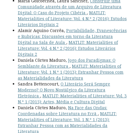
María Goicoechea, Laura Sánchez,
Construir uma
Comunidade através de um Arquivo de Literatura
Digital: O Caso do Projeto Cibéria
,
MATLIT:
Materialities of Literature: Vol. 4 N.º 2 (2016): Estudos
Literários Digitais 2
Alamir Aquino Corrêa,
Portabilidade, Evanescências
e Rubricas: Discussões em torno da Literatura
Digital na Sala de Aula
,
MATLIT: Materialities of
Literature: Vol. 4 N.º 2 (2016): Estudos Literários
Digitais 2
Daniela Côrtes Maduro,
Jogo dos Paradigmas: O
Semblante da Literatura
,
MATLIT: Materialities of
Literature: Vol. 1 N.º 1 (2013): Estranhar Pessoa com
as Materialidades da Literatura
Sandra Bettencourt,
O Literário Será Sempre
Moderno? O Novo Nostálgico da Literatura
Eletrónica
,
MATLIT: Materialities of Literature: Vol. 3
N.º 1 (2015): Artes, Média e Cultura Digital
Daniela Côrtes Maduro,
Na Face das Ondas:
Coordenadas sobre Literatura no Ecrã
,
MATLIT:
Materialities of Literature: Vol. 1 N.º 1 (2013):
Estranhar Pessoa com as Materialidades da
Literatura