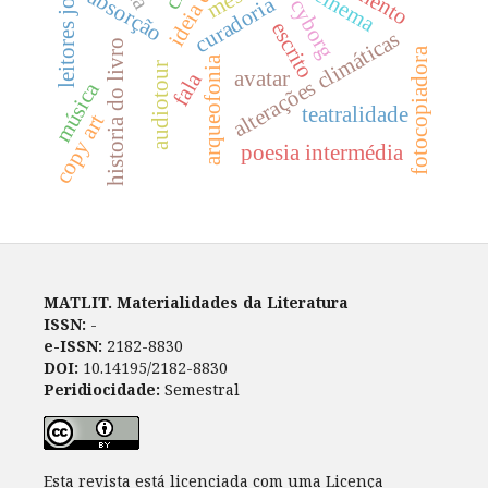
leitores jovens
absorção
curadoria
cyborg
escrito
alterações climáticas
historia do livro
fotocopiadora
arqueofonia
audiotour
avatar
fala
música
teatralidade
copy art
poesia intermédia
MATLIT. Materialidades da Literatura
ISSN:
-
e-ISSN:
2182-8830
DOI:
10.14195/2182-8830
Peridiocidade:
Semestral
Esta revista está licenciada com uma Licença