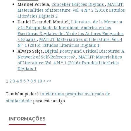
Manuel Portela,
Conceber Edições Digitais
,
MATLIT:
Materialities of Literature: Vol. 4 N.º 2 (2016): Estudos
Literários Digitais 2
Daniel Escandell Montiel,
Literatura de la Memoria
y la Búsqueda de la Identidad: América en las
Escrituras Digitales del Yo de los Autores Emigrados
a España
,
MATLIT: Materialities of Literature: Vol. 4
N.º 1 (2016): Estudos Literários Digitais 1
Ãlvaro Seiça,
Digital Poetry and Critical Discourse: A
Network of Self-References?
,
MATLIT: Materialities
of Literature: Vol. 4 N.º 1 (2016): Estudos Literários
Digitais 1
1
2
3
4
5
6
7
8
9
10
>
>>
Também poderá
iniciar uma pesquisa avançada de
similaridade
para este artigo.
INFORMAÇÕES