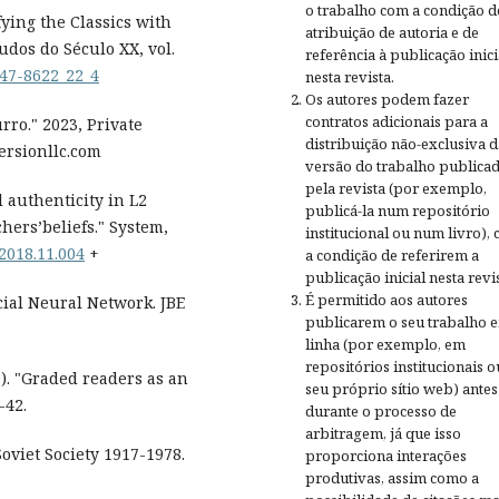
o trabalho com a condição d
ying the Classics with
atribuição de autoria e de
udos do Século XX, vol.
referência à publicação inici
647-8622_22_4
nesta revista.
Os autores podem fazer
contratos adicionais para a
ro." 2023, Private
distribuição não-exclusiva d
ersionllc.com
versão do trabalho publica
pela revista (por exemplo,
d authenticity in L2
publicá-la num repositório
hers’beliefs." System,
institucional ou num livro),
.2018.11.004
+
a condição de referirem a
publicação inicial nesta revis
É permitido aos autores
cial Neural Network. JBE
publicarem o seu trabalho 
linha (por exemplo, em
repositórios institucionais o
. "Graded readers as an
seu próprio sítio web) antes
-42.
durante o processo de
arbitragem, já que isso
oviet Society 1917-1978.
proporciona interações
produtivas, assim como a