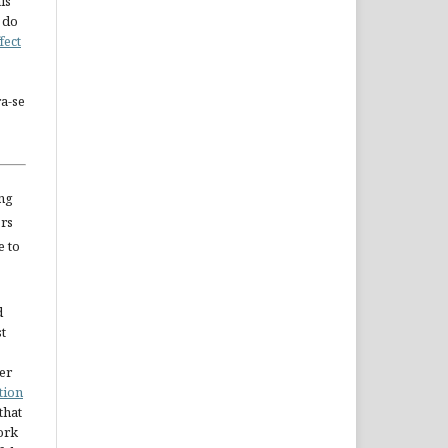
is
 do
fect
a-se
ng
ors
e to
d
st
er
tion
 that
ork