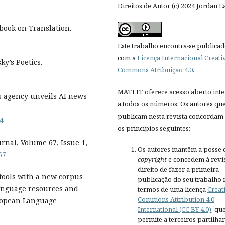
Direitos de Autor (c) 2024 Jordan 
book on Translation.
Este trabalho encontra-se publica
com a
Licença Internacional Creati
y’s Poetics.
Commons Atribuição 4.0
.
MATLIT oferece acesso aberto inte
s agency unveils AI news
a todos os números. Os autores qu
publicam nesta revista concordam
4
os princípios seguintes:
urnal, Volume 67, Issue 1,
Os autores mantêm a posse 
67
copyright
e concedem à revis
direito de fazer a primeira
 tools with a new corpus
publicação do seu trabalho 
language resources and
termos de uma licença
Creat
Commons Attribution 4.0
uropean Language
International (CC BY 4.0)
, qu
permite a terceiros partilh