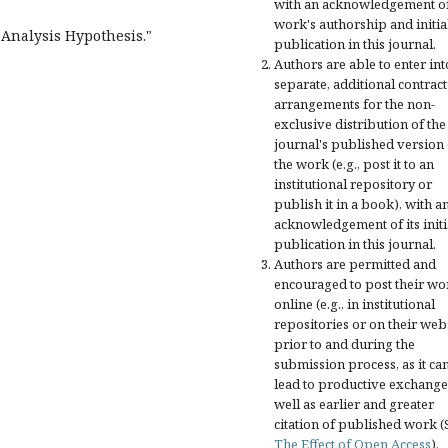
with an acknowledgement of
work's authorship and initia
Analysis Hypothesis."
publication in this journal.
Authors are able to enter int
separate, additional contract
arrangements for the non-
exclusive distribution of the
journal's published version 
the work (e.g., post it to an
institutional repository or
publish it in a book), with a
acknowledgement of its initi
publication in this journal.
Authors are permitted and
encouraged to post their wo
online (e.g., in institutional
repositories or on their web
prior to and during the
submission process, as it ca
lead to productive exchange
well as earlier and greater
citation of published work (
The Effect of Open Access
).