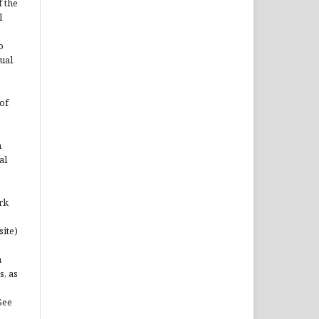
 the
l
o
ual
of
n
al
rk
site)
n
s, as
See