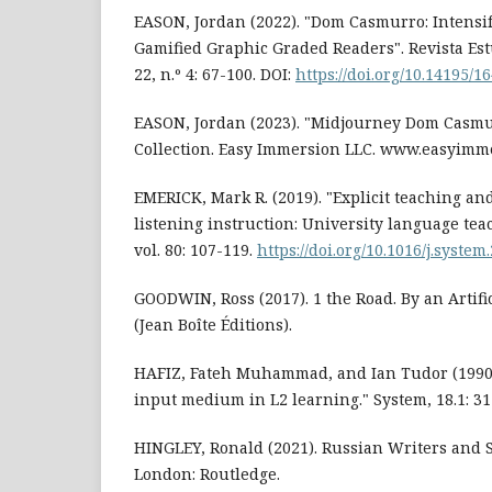
EASON, Jordan (2022). "Dom Casmurro: Intensif
Gamified Graphic Graded Readers". Revista Est
22, n.º 4: 67-100. DOI:
https://doi.org/10.14195/1
EASON, Jordan (2023). "Midjourney Dom Casmur
Collection. Easy Immersion LLC. www.easyimm
EMERICK, Mark R. (2019). "Explicit teaching an
listening instruction: University language teac
vol. 80: 107-119.
https://doi.org/10.1016/j.system
GOODWIN, Ross (2017). 1 the Road. By an Artifi
(Jean Boîte Éditions).
HAFIZ, Fateh Muhammad, and Ian Tudor (1990)
input medium in L2 learning." System, 18.1: 31
HINGLEY, Ronald (2021). Russian Writers and S
London: Routledge.