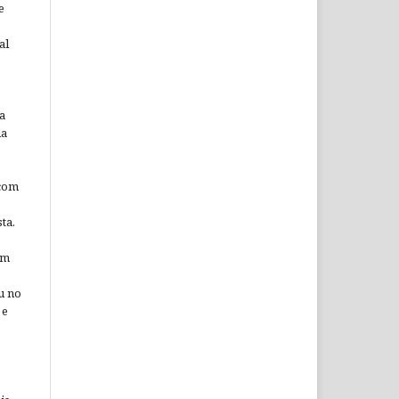
e
al
a
da
 com
ta.
em
u no
 e