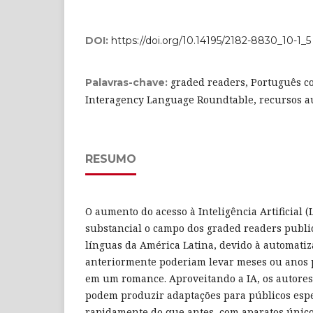
DOI:
https://doi.org/10.14195/2182-8830_10-1_5
graded readers, Português c
Palavras-chave:
Interagency Language Roundtable, recursos a
RESUMO
O aumento do acesso à Inteligência Artificial (I
substancial o campo dos graded readers publi
línguas da América Latina, devido à automati
anteriormente poderiam levar meses ou anos 
em um romance. Aproveitando a IA, os autores
podem produzir adaptações para públicos espe
rapidamente do que antes, com aparatos únicos