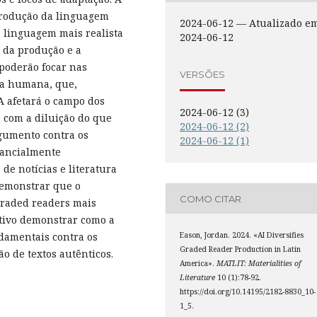
produção da linguagem
2024-06-12 — Atualizado e
linguagem mais realista
2024-06-12
da produção e a
poderão focar nas
VERSÕES
ia humana, que,
A afetará o campo dos
2024-06-12 (3)
 com a diluição do que
2024-06-12 (2)
rgumento contra os
2024-06-12 (1)
tancialmente
e notícias e literatura
 demonstrar que o
COMO CITAR
graded readers mais
etivo demonstrar como a
Eason, Jordan. 2024. «AI Diversifies
damentais contra os
Graded Reader Production in Latin
ão de textos autênticos.
America».
MATLIT: Materialities of
Literature
10 (1):78-92.
https://doi.org/10.14195/2182-8830_10-
1_5.