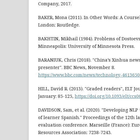
Company, 2017.
BAKER, Mona (2011). In Other Words: A Course
London: Routledge.
BAKHTIN, Mikhail (1984). Problems of Dostoevsk
Minneapolis: University of Minnesota Press.
BARANIUK, Chris (2018). "China’s Xinhua new
presenter". BBC News, November 8.
https://www.bbc.com/news/technology-4613650
HILL, David R. (2013). "Graded readers", ELT Jo
January: 85-125,
https://doi.org/10.1093/elt/ccs0
DAVIDSON, Sam, et al. (2020). "Developing NLP
of learner Spanish." Proceedings of the 12th 
evaluation conference. Marseille (France): E
Resources Association: 7238-7243.