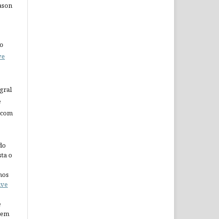
Eason
do
ve
gral
e
 com
do
ta o
nos
ive
e
arem