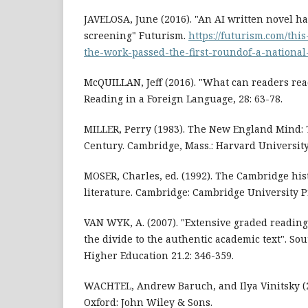
JAVELOSA, June (2016). "An AI written novel ha
screening" Futurism.
https://futurism.com/thi
the-work-passed-the-first-roundof-a-national
McQUILLAN, Jeff (2016). "What can readers rea
Reading in a Foreign Language, 28: 63-78.
MILLER, Perry (1983). The New England Mind:
Century. Cambridge, Mass.: Harvard University
MOSER, Charles, ed. (1992). The Cambridge his
literature. Cambridge: Cambridge University P
VAN WYK, A. (2007). "Extensive graded reading
the divide to the authentic academic text". Sou
Higher Education 21.2: 346-359.
WACHTEL, Andrew Baruch, and Ilya Vinitsky (20
Oxford: John Wiley & Sons.