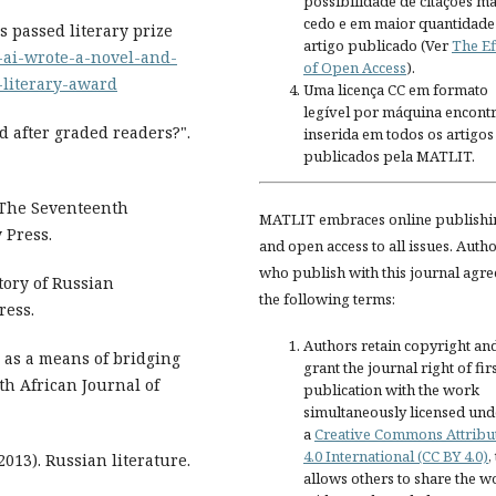
possibilidade de citações ma
cedo e em maior quantidade
s passed literary prize
artigo publicado (Ver
The Ef
s-ai-wrote-a-novel-and-
of Open Access
).
-literary-award
Uma licença CC em formato
legível por máquina encontr
d after graded readers?".
inserida em todos os artigos
publicados pela MATLIT.
 The Seventeenth
MATLIT embraces online publishi
 Press.
and open access to all issues. Auth
who publish with this journal agre
tory of Russian
the following terms:
ress.
Authors retain copyright an
 as a means of bridging
grant the journal right of fir
th African Journal of
publication with the work
simultaneously licensed und
a
Creative Commons Attribu
4.0 International (CC BY 4.0)
,
13). Russian literature.
allows others to share the w