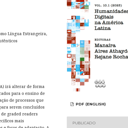
omo Língua Estrangeira,
utênticos
A) irá alterar de forma
cados para o ensino de
zação de processos que
PDF (ENGLISH)
para serem concluídos
 de graded readers
cíficos mais
PUBLICADO
 e focos de adaptação. A