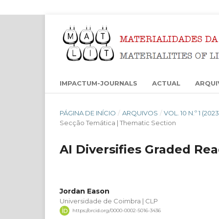
IMPACTUM-JOURNALS
ACTUAL
ARQUI
PÁGINA DE INÍCIO
/
ARQUIVOS
/
VOL. 10 N.º 1 (2
Secção Temática | Thematic Section
AI Diversifies Graded Re
Jordan Eason
Universidade de Coimbra | CLP
https://orcid.org/0000-0002-5016-3436